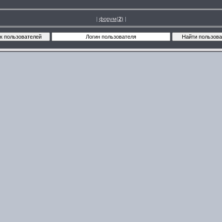
|
форум(
2
)
|