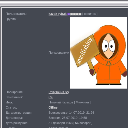
Пользователь:
kazak-rybak
[ новичок ]
Группа:
Пользователи
Поощрения:
Репутация (
2
)
Замечания:
0%
Имя:
Николай Казаков [ Мужчина ]
Статус:
Offline
Дата регистрации:
Воскресенье, 14.07.2019, 21:24
Дата входа:
Вторник, 23.07.2019, 19:58
Дата рождения:
31 Декабря 1963 [
56
Козерог ]