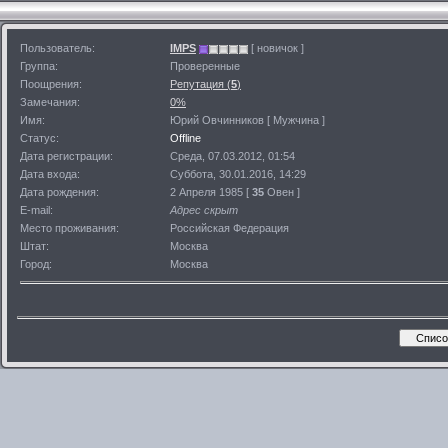
Пользователь:
IMPS
[ новичок ]
Группа:
Проверенные
Поощрения:
Репутация (
5
)
Замечания:
0%
Имя:
Юрий Овчинников [ Мужчина ]
Статус:
Offline
Дата регистрации:
Среда, 07.03.2012, 01:54
Дата входа:
Суббота, 30.01.2016, 14:29
Дата рождения:
2 Апреля 1985 [
35
Овен ]
E-mail:
Адрес скрыт
Место проживания:
Российская Федерация
Штат:
Москва
Город:
Москва