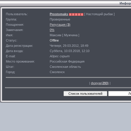
Информ
Пользователь:
Prostomaks
[ Настоящий рыбак ]
Группа:
Проверенные
Поощрения:
Репутация (
3
)
Замечания:
0%
Имя:
Максим [ Мужчина ]
Статус:
Offline
Дата регистрации:
Четверг, 29.03.2012, 18:49
Дата входа:
Суббота, 10.03.2018, 12:10
E-mail:
Адрес скрыт
Место проживания:
Российская Федерация
Штат:
Смоленская область
Город:
Смоленск
|
форум(
293
)
|