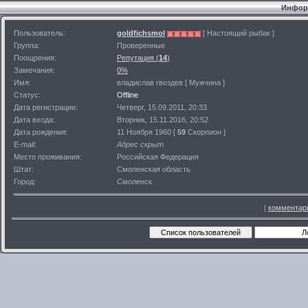
Информ
Пользователь:
goldfichsmol
[ Настоящий рыбак ]
Группа:
Проверенные
Поощрения:
Репутация (
14
)
Замечания:
0%
Имя:
владислав гвоздев [ Мужчина ]
Статус:
Offline
Дата регистрации:
Четверг, 15.09.2011, 20:33
Дата входа:
Вторник, 15.11.2016, 20:52
Дата рождения:
11 Ноября 1960 [
59
Скорпион ]
E-mail:
Адрес скрыт
Место проживания:
Российская Федерация
Штат:
Смоленская область
Город:
Смоленск
|
комментар