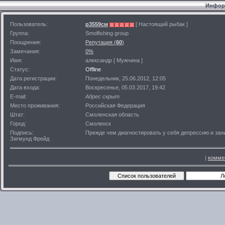
Информ
Пользователь:
р3559см
[ Настоящий рыбак ]
Группа:
Smolfishing group
Поощрения:
Репутация (
60
)
Замечания:
0%
Имя:
александр [ Мужчина ]
Статус:
Offline
Дата регистрации:
Понедельник, 25.06.2012, 12:05
Дата входа:
Воскресенье, 05.03.2017, 19:42
E-mail:
Адрес скрыт
Место проживания:
Российская Федерация
Штат:
Смоленская область
Город:
Смоленск
Подпись:
Прежде чем диагностировать у себя депрессию и зан
Зигмунд Фрейд
|
комме