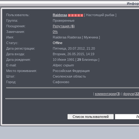
Информ
Пользователь:
Raideraa
[ Настоящий рыбак ]
Группа:
Проверенные
Поощрения:
Репутация (
6
)
Замечания:
0%
Имя:
Raideraa Raideraa [ Мужчина ]
Статус:
Offline
Дата регистрации:
Пятница, 20.07.2012, 21:20
Дата входа:
Вторник, 26.05.2015, 14:19
Дата рождения:
10 Июня 1991 [
29
Близнецы ]
E-mail:
Адрес скрыт
Место проживания:
Российская Федерация
Штат:
Смоленская область
Город:
Сафоново
|
комментарии(
3
)
|
форум(
22