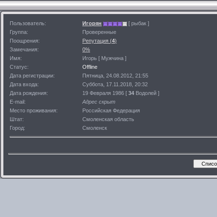
Пользователь:
Игорян
[ рыбак ]
Группа:
Проверенные
Поощрения:
Репутация (
4
)
Замечания:
0%
Имя:
Игорь [ Мужчина ]
Статус:
Offline
Дата регистрации:
Пятница, 24.08.2012, 21:55
Дата входа:
Суббота, 17.11.2018, 20:32
Дата рождения:
19 Февраля 1986 [
34
Водолей ]
E-mail:
Адрес скрыт
Место проживания:
Российская Федерация
Штат:
Смоленская область
Город:
Смоленск