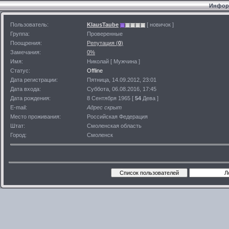
Информ
Пользователь:
KlausTaube
[ новичок ]
Группа:
Проверенные
Поощрения:
Репутация (
0
)
Замечания:
0%
Имя:
Николай [ Мужчина ]
Статус:
Offline
Дата регистрации:
Пятница, 14.09.2012, 23:01
Дата входа:
Суббота, 06.08.2016, 17:45
Дата рождения:
8 Сентября 1965 [
54
Дева ]
E-mail:
Адрес скрыт
Место проживания:
Российская Федерация
Штат:
Смоленская область
Город:
Смоленск