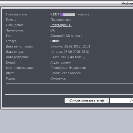
Информ
Пользователь:
KENT
[ новичок ]
Группа:
Проверенные
Поощрения:
Репутация (
4
)
Замечания:
0%
Имя:
Дмитрий [ Мужчина ]
Статус:
Offline
Дата регистрации:
Вторник, 25.09.2012, 12:31
Дата входа:
Четверг, 26.09.2019, 15:31
Дата рождения:
2 Мая 1980 [
40
Телец ]
E-mail:
Адрес скрыт
Место проживания:
Российская Федерация
Штат:
Смоленская область
Город:
Смоленск