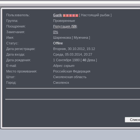
Пользователь:
Garik
[ Настоящий рыбак ]
Группа:
Проверенные
Поощрения:
Репутация (
59
)
Замечания:
0%
Имя:
Шаренкова [ Мужчина ]
Статус:
Offline
Дата регистрации:
Вторник, 30.10.2012, 15:12
Дата входа:
Среда, 05.03.2014, 20:27
Дата рождения:
1 Сентября 1980 [
40
Дева ]
E-mail:
Адрес скрыт
Место проживания:
Российская Федерация
Штат:
Смоленская область
Город:
Смоленск