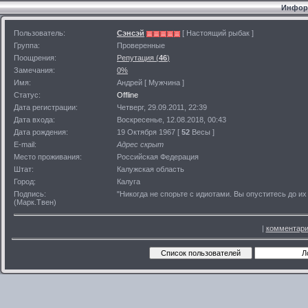
Информ
Пользователь:
Сэнсэй
[ Настоящий рыбак ]
Группа:
Проверенные
Поощрения:
Репутация (
46
)
Замечания:
0%
Имя:
Андрей [ Мужчина ]
Статус:
Offline
Дата регистрации:
Четверг, 29.09.2011, 22:39
Дата входа:
Воскресенье, 12.08.2018, 00:43
Дата рождения:
19 Октября 1967 [
52
Весы ]
E-mail:
Адрес скрыт
Место проживания:
Российская Федерация
Штат:
Калужская область
Город:
Калуга
Подпись:
"Никогда не спорьте с идиотами. Вы опуститесь до их
(Марк.Твен)
|
комментари