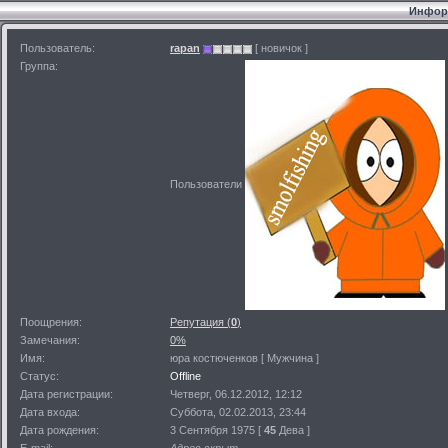
Информ
Пользователь:
rapan
[ новичок ]
Группа:
Пользователи
Поощрения:
Репутация (
0
)
Замечания:
0%
Имя:
юра костюченков [ Мужчина ]
Статус:
Offline
Дата регистрации:
Четверг, 06.12.2012, 12:12
Дата входа:
Суббота, 02.02.2013, 23:44
Дата рождения:
3 Сентября 1975 [
45
Дева ]