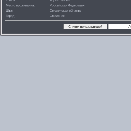
E-mail:
Адрес скрыт
Место проживания:
Российская Федерация
Штат:
Смоленская область
Город:
Смоленск