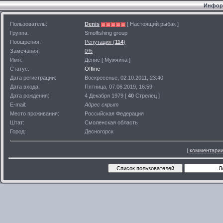
Информ
Пользователь:
Denis
[ Настоящий рыбак ]
Группа:
Smolfishing group
Поощрения:
Репутация (
114
)
Замечания:
0%
Имя:
Денис [ Мужчина ]
Статус:
Offline
Дата регистрации:
Воскресенье, 02.10.2011, 23:40
Дата входа:
Пятница, 07.06.2019, 16:59
Дата рождения:
4 Декабря 1979 [
40
Стрелец ]
E-mail:
Адрес скрыт
Место проживания:
Российская Федерация
Штат:
Смоленская область
Город:
Десногорск
|
комментарии