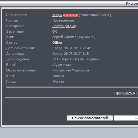
Информ
Пользователь:
егерь
[ Настоящий рыбак ]
Группа:
Проверенные
Поощрения:
Репутация (
12
)
Замечания:
0%
Имя:
сергей королёв [ Мужчина ]
Статус:
Offline
Дата регистрации:
Среда, 30.01.2013, 20:42
Дата входа:
Среда, 28.06.2017, 11:54
Дата рождения:
22 Ноября 1958 [
61
Скорпион ]
E-mail:
Адрес скрыт
Место проживания:
Российская Федерация
Штат:
Москва
Город:
Москва
|
форум(
253
)
|