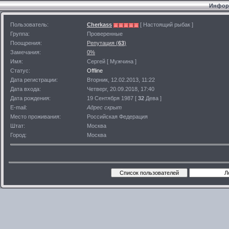
Информ
Пользователь:
Cherkass
[ Настоящий рыбак ]
Группа:
Проверенные
Поощрения:
Репутация (
63
)
Замечания:
0%
Имя:
Сергей [ Мужчина ]
Статус:
Offline
Дата регистрации:
Вторник, 12.02.2013, 11:22
Дата входа:
Четверг, 20.09.2018, 17:40
Дата рождения:
19 Сентября 1987 [
32
Дева ]
E-mail:
Адрес скрыт
Место проживания:
Российская Федерация
Штат:
Москва
Город:
Москва