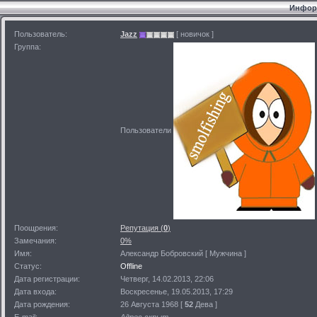
Информ
Пользователь:
Jazz
[ новичок ]
Группа:
Пользователи
Поощрения:
Репутация (
0
)
Замечания:
0%
Имя:
Александр Бобровский [ Мужчина ]
Статус:
Offline
Дата регистрации:
Четверг, 14.02.2013, 22:06
Дата входа:
Воскресенье, 19.05.2013, 17:29
Дата рождения:
26 Августа 1968 [
52
Дева ]