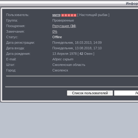
Информ
Пользователь:
митя
[ Настоящий рыбак ]
Группа:
Проверенные
Поощрения:
Репутация (
34
)
Замечания:
0%
Статус:
Offline
Дата регистрации:
Понедельник, 18.03.2013, 14:09
Дата входа:
Понедельник, 13.08.2018, 17:10
Дата рождения:
13 Апреля 1978 [
42
Овен ]
E-mail:
Адрес скрыт
Штат:
Смоленская область
Город:
Смоленск