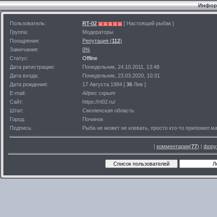
Информ
Пользователь:
RT-02
[ Настоящий рыбак ]
Группа:
Модераторы
Поощрения:
Репутация (
112
)
Замечания:
0%
Статус:
Offline
Дата регистрации:
Понедельник, 24.10.2011, 13:48
Дата входа:
Понедельник, 23.03.2020, 10:31
Дата рождения:
17 Августа 1984 [
36
Лев ]
E-mail:
Адрес скрыт
Сайт:
https://rt02.ru/
Штат:
Смоленская область
Город:
Починок
Подпись:
Рыба не может не клевать, просто кто-то приложил ма
|
комментарии(
77
)
|
фору