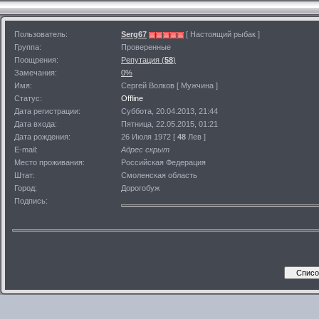
Пользователь:
Serg67
[ Настоящий рыбак ]
Группа:
Проверенные
Поощрения:
Репутация (
58
)
Замечания:
0%
Имя:
Сергей Волков [ Мужчина ]
Статус:
Offline
Дата регистрации:
Суббота, 20.04.2013, 21:44
Дата входа:
Пятница, 22.05.2015, 01:21
Дата рождения:
26 Июля 1972 [
48
Лев ]
E-mail:
Адрес скрыт
Место проживания:
Российская Федерация
Штат:
Смоленская область
Город:
Дорогобуж
Подпись: