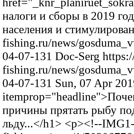
href="_knr_planiruet_sok
налоги и сборы в 2019 го
населения и стимулирован
fishing.ru/news/gosduma_v
04-07-131
Doc-Serg
https:
fishing.ru/news/gosduma_v
04-07-131
Sun, 07 Apr 20
itemprop="headline">Поче
причины прятать рыбу под
льду...</h1> <p><!--IMG1-