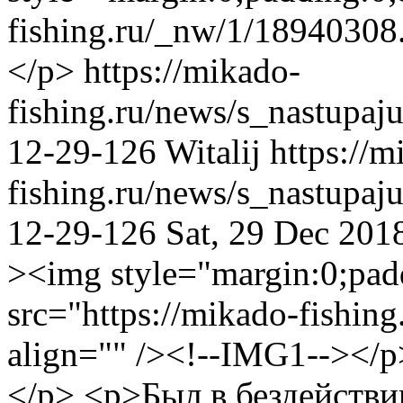
fishing.ru/_nw/1/18940308
</p>
https://mikado-
fishing.ru/news/s_nastup
12-29-126
Witalij
https://m
fishing.ru/news/s_nastup
12-29-126
Sat, 29 Dec 20
><img style="margin:0;padd
src="https://mikado-fishin
align="" /><!--IMG1--></
</p> <p>Был в бездействи