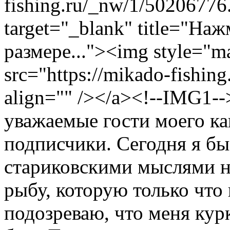
fishing.ru/_nw/1/50206776.
target="_blank" title="На
размере..."><img style="ma
src="https://mikado-fishin
align="" /></a><!--IMG1-
уважаемые гости моего ка
подписчики. Сегодня я бы
стариковскими мыслями на
рыбу, которую только что
подозреваю, что меня кур