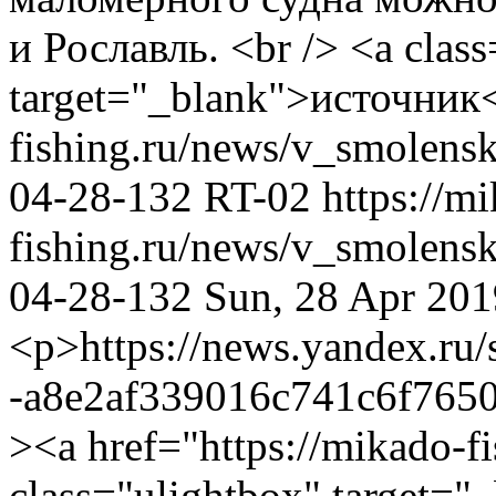
и Рославль. <br /> <a class
target="_blank">источник
fishing.ru/news/v_smolensk
04-28-132
RT-02
https://m
fishing.ru/news/v_smolensk
04-28-132
Sun, 28 Apr 20
<p>https://news.yandex.ru
-a8e2af339016c741c6f765
><a href="https://mikado-f
class="ulightbox" target="