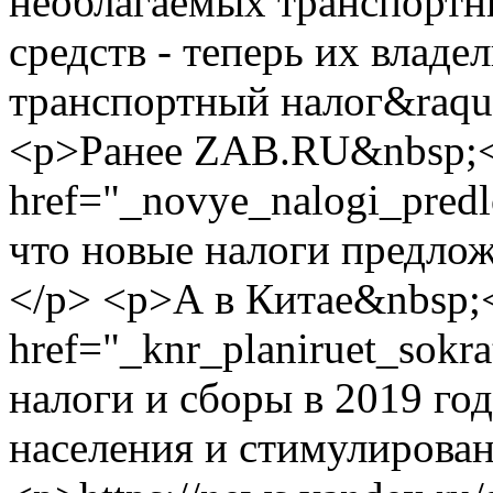
необлагаемых транспортн
средств - теперь их владе
транспортный налог&raquo
<p>Ранее ZAB.RU&nbsp;
href="_novye_nalogi_predl
что новые налоги предло
</p> <p>А в Китае&nbsp;
href="_knr_planiruet_sok
налоги и сборы в 2019 го
населения и стимулирован