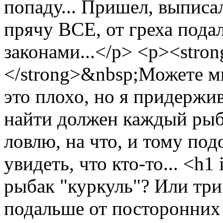
попаду... Пришел, выписа
прячу ВСЕ, от греха пода
законами...</p> <p><str
</strong>&nbsp;Можете мн
это плохо, но я придержи
найти должен каждый рыба
ловлю, на что, и тому по
увидеть, что кто-то...
<h1 
рыбак "куркуль"? Или тр
подальше от посторонних г