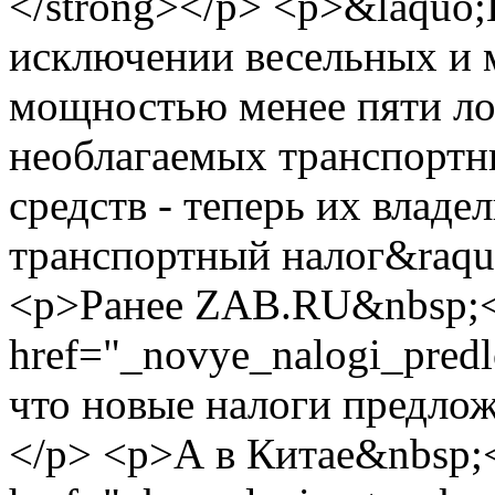
</strong></p> <p>&laquo;
исключении весельных и 
мощностью менее пяти ло
необлагаемых транспортн
средств - теперь их владе
транспортный налог&raquo
<p>Ранее ZAB.RU&nbsp;
href="_novye_nalogi_predl
что новые налоги предло
</p> <p>А в Китае&nbsp;