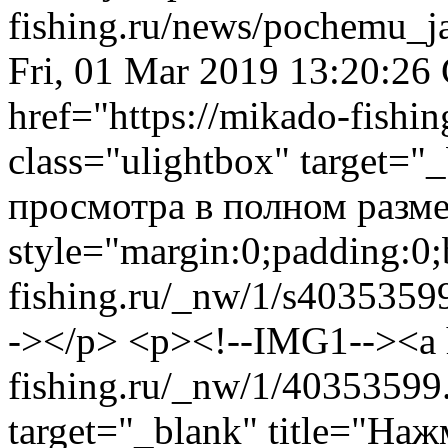
fishing.ru/news/pochemu_
Fri, 01 Mar 2019 13:20:2
href="https://mikado-fishi
class="ulightbox" target="
просмотра в полном разме
style="margin:0;padding:0;
fishing.ru/_nw/1/s4035359
-></p>
<p><!--IMG1--><a h
fishing.ru/_nw/1/40353599.
target="_blank" title="На