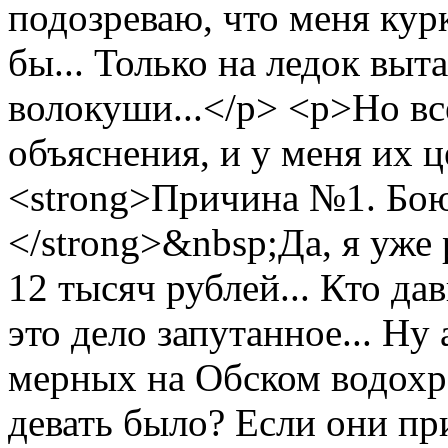
подозреваю, что меня кур
бы... Только на ледок выт
волокуши...</p> <p>Но вс
объяснения, и у меня их 
<strong>Причина №1. Бою
</strong>&nbsp;Да, я уже 
12 тысяч рублей... Кто да
это дело запутанное... Ну
мерных на Обском водохра
девать было? Если они пр