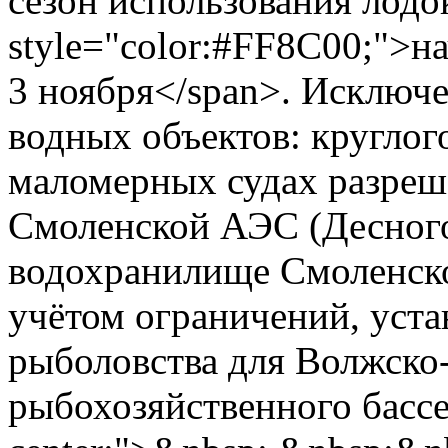
сезон использования лодо
style="color:#FF8C00;">на
3 ноября</span>. Исключе
водных объектов: кругло
маломерных судах разреш
Смоленской АЭС (Десного
водохранилище Смоленско
учётом ограничений, уст
рыболовства для Волжско
рыбохозяйственного бассей