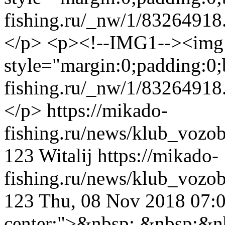
fishing.ru/_nw/1/83264918
</p>
<p><!--IMG1--><img
style="margin:0;padding:0;
fishing.ru/_nw/1/83264918
</p>
https://mikado-
fishing.ru/news/klub_vozo
123
Witalij
https://mikado-
fishing.ru/news/klub_vozo
123
Thu, 08 Nov 2018 07
center;">&nbsp; &nbsp;&n