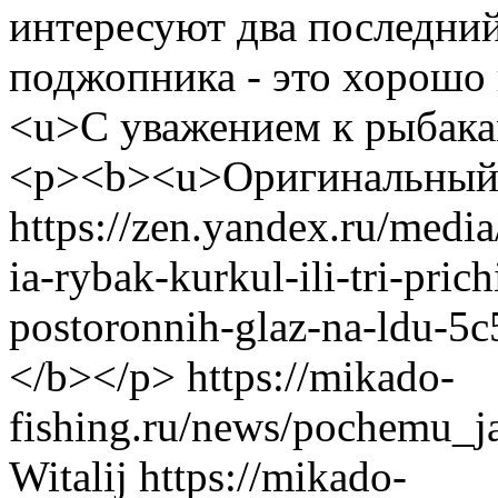
интересуют два последний 
поджопника - это хорошо
<u>С уважением к рыбака
<p><b><u>Оригинальный 
https://zen.yandex.ru/med
ia-rybak-kurkul-ili-tri-pric
postoronnih-glaz-na-ldu-
</b></p>
https://mikado-
fishing.ru/news/pochemu_
Witalij
https://mikado-