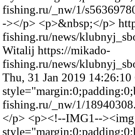
fishing.ru/_nw/1/s5636978
-></p> <p>&nbsp;</p>
htt
fishing.ru/news/klubnyj_s
Witalij
https://mikado-
fishing.ru/news/klubnyj_s
Thu, 31 Jan 2019 14:26:1
style="margin:0;padding:0;
fishing.ru/_nw/1/18940308
</p>
<p><!--IMG1--><img
style="margin:0;padding:0;