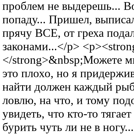
проблем не выдерешь... Во
попаду... Пришел, выписа
прячу ВСЕ, от греха пода
законами...</p> <p><str
</strong>&nbsp;Можете мн
это плохо, но я придержи
найти должен каждый рыба
ловлю, на что, и тому по
увидеть, что кто-то тягае
бурить чуть ли не в ногу.