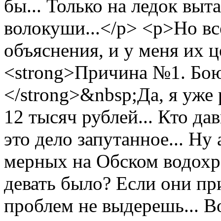
бы... Только на ледок выт
волокуши...</p> <p>Но вс
объяснения, и у меня их 
<strong>Причина №1. Бою
</strong>&nbsp;Да, я уже 
12 тысяч рублей... Кто да
это дело запутанное... Ну
мерных на Обском водохра
девать было? Если они пр
проблем не выдерешь... Во