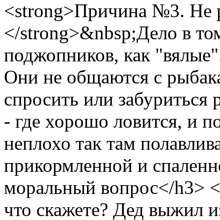
<strong>Причина №3. Не 
</strong>&nbsp;Дело в том
поджопников, как "вялые"
Они не общаются с рыбак
спросить или забуриться 
- где хорошо ловится, и п
неплохо так там полавлива
прикормленной и спаленн
моральный вопрос</h3> <p
что скажете? Дед выжил и