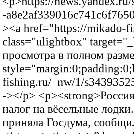
<p>https://news.yandex.ru
-a8e2af339016c741c6f765
><a href="https://mikado-f
class="ulightbox" target="
просмотра в полном разме
style="margin:0;padding:0;
fishing.ru/_nw/1/s3439352
-></p> <p><strong>Россия
налог на вёсельные лодки
приняла Госдума, сообщи