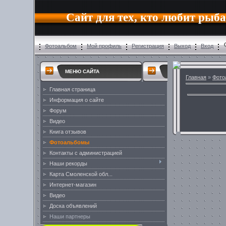
Сайт для тех, кто любит рыб
Фотоальбом
Мой профиль
Регистрация
Выход
Вход
МЕНЮ САЙТА
Главная
»
Фото
Главная страница
Информация о сайте
Форум
Видео
Книга отзывов
Фотоальбомы
Контакты с администрацией
Наши рекорды
Карта Смоленской обл...
Интернет-магазин
Видео
Доска объявлений
Наши партнеры