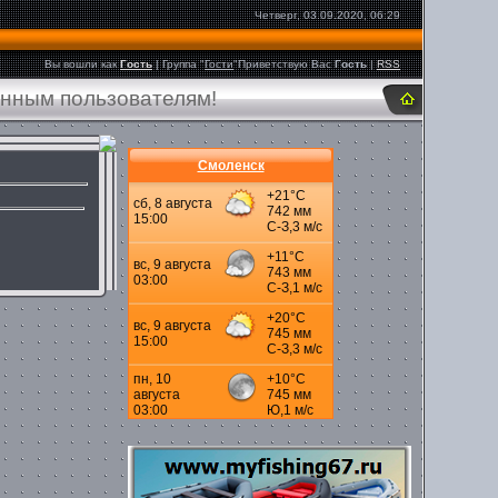
Четверг, 03.09.2020, 06:29
Вы вошли как
Гость
|
Группа
"
Гости
"
Приветствую Вас
Гость
|
RSS
анным пользователям!
Смоленск