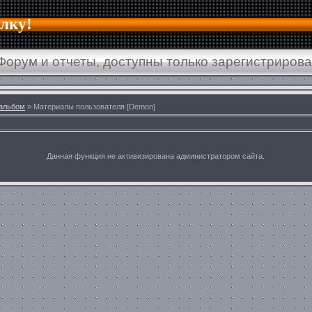
алку!
Форум и отчеты, доступны только зарегистриров
альбом
» Материалы пользователя [Demon]
Данная функция не активизирована администратором сайта.