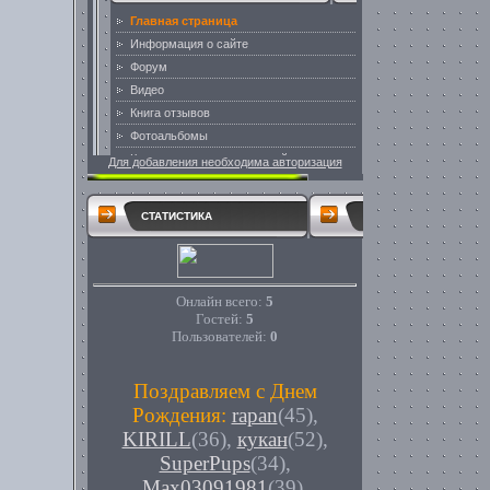
Для добавления необходима авторизация
СТАТИСТИКА
Онлайн всего:
5
Гостей:
5
Пользователей:
0
Поздравляем с Днем
Рождения:
rapan
(45)
,
KIRILL
(36)
,
кукан
(52)
,
SuperPups
(34)
,
Max03091981
(39)
,