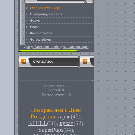
Для добавления необходима авторизация
СТАТИСТИКА
Онлайн всего:
5
Гостей:
5
Пользователей:
0
Поздравляем с Днем
Рождения:
rapan
(45)
,
KIRILL
(36)
,
кукан
(52)
,
SuperPups
(34)
,