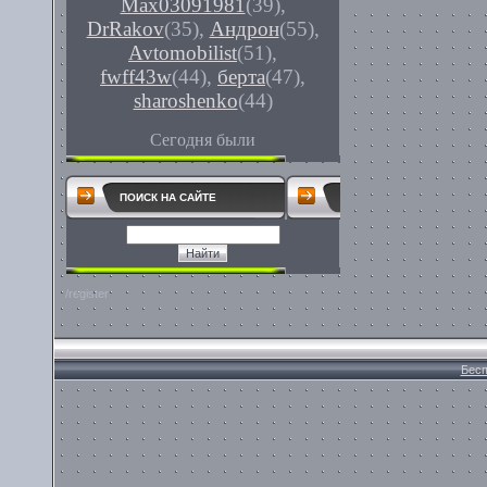
Max03091981
(39)
,
DrRakov
(35)
,
Андрон
(55)
,
Avtomobilist
(51)
,
fwff43w
(44)
,
берта
(47)
,
sharoshenko
(44)
Сегодня были
ПОИСК НА САЙТЕ
/register
Бесп