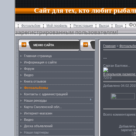
Сайт для тех, кто любит рыбал
Фо
Фотоальбом
Мой профиль
Регистрация
Выход
Вход
зарегистрированным пользователям!
МЕНЮ САЙТА
Главная
»
Фотоальб
Главная страница
...
Информация о сайте
Сарган Балтики...
Форум
В реальном размере
Видео
723
0
Книга отзывов
Добавлено
04.02.20
Фотоальбомы
Контакты с администрацией
Наши рекорды
Карта Смоленской обл...
Интернет-магазин
Всего комментариев
Видео
Доска объявлений
Добавлять
зарегист
Наши партнеры
[
Р