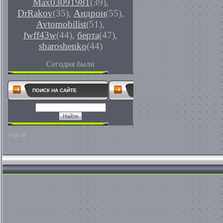
Max03091981
(39)
,
DrRakov
(35)
,
Андрон
(55)
,
Avtomobilist
(51)
,
fwff43w
(44)
,
берта
(47)
,
sharoshenko
(44)
Сегодня были
ПОИСК НА САЙТЕ
/register