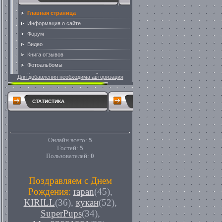
Для добавления необходима авторизация
СТАТИСТИКА
Онлайн всего:
5
Гостей:
5
Пользователей:
0
Поздравляем с Днем
Рождения:
rapan
(45)
,
KIRILL
(36)
,
кукан
(52)
,
SuperPups
(34)
,