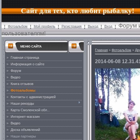
Сайт для тех, кто любит рыбалку!
Форум 
Фотоальбом
Мой профиль
Регистрация
Выход
Вход
пользователям!
МЕНЮ САЙТА
Главная
»
Фотоальбом
»
Др
Главная страница
2014-06-08 12.31.4
Информация о сайте
Форум
Видео
Книга отзывов
Фотоальбомы
Контакты с администрацией
Наши рекорды
Карта Смоленской обл...
Интернет-магазин
Видео
Доска объявлений
Наши партнеры