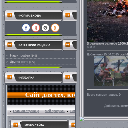
ФОРМА ВХОДА
В реальном размере
1600x
КАТЕГОРИИ РАЗДЕЛА
698
0
Добавлено
15.04.2015
gosh
Наши трофеи
[149]
Другие фото
[177]
ФЛУДИЛКА
Всего комментариев
:
0
Добавлять комм