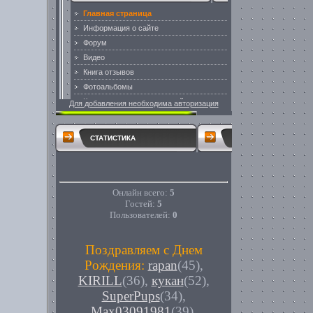
Для добавления необходима авторизация
СТАТИСТИКА
Онлайн всего:
5
Гостей:
5
Пользователей:
0
Поздравляем с Днем
Рождения:
rapan
(45)
,
KIRILL
(36)
,
кукан
(52)
,
SuperPups
(34)
,
Max03091981
(39)
,