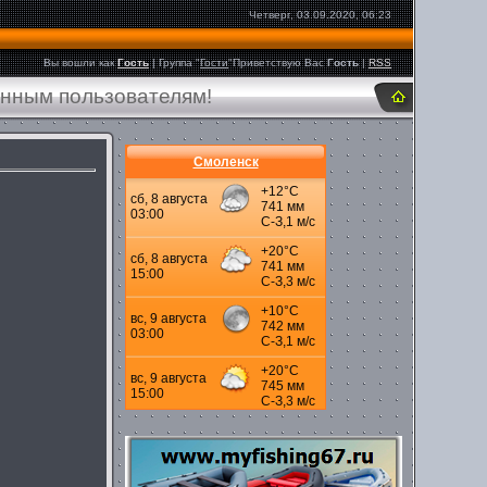
Четверг, 03.09.2020, 06:23
Вы вошли как
Гость
|
Группа
"
Гости
"
Приветствую Вас
Гость
|
RSS
анным пользователям!
Смоленск