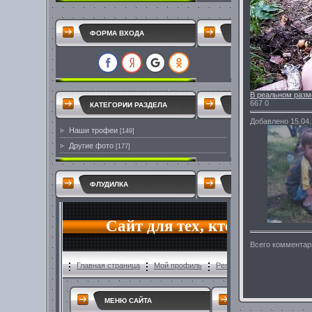
ФОРМА ВХОДА
В реальном разм
667
0
КАТЕГОРИИ РАЗДЕЛА
Добавлено
15.04
Наши трофеи
[149]
Другие фото
[177]
ФЛУДИЛКА
Всего комментар