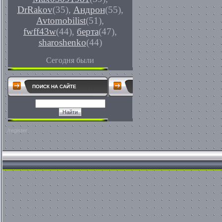
DrRakov
(35)
,
Андрон
(55)
,
Avtomobilist
(51)
,
fwff43w
(44)
,
берта
(47)
,
sharoshenko
(44)
Сегодня были
ПОИСК НА САЙТЕ
/register