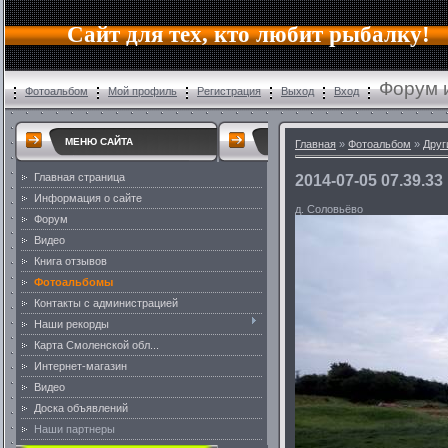
Сайт для тех, кто любит рыбалку!
Форум 
Фотоальбом
Мой профиль
Регистрация
Выход
Вход
МЕНЮ САЙТА
Главная
»
Фотоальбом
»
Друг
Главная страница
2014-07-05 07.39.33
Информация о сайте
д. Соловьёво
Форум
Видео
Книга отзывов
Фотоальбомы
Контакты с администрацией
Наши рекорды
Карта Смоленской обл...
Интернет-магазин
Видео
Доска объявлений
Наши партнеры