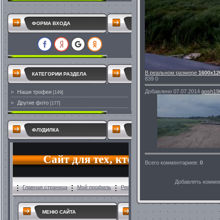
ФОРМА ВХОДА
В реальном размере
1600x12
КАТЕГОРИИ РАЗДЕЛА
839
0
Добавлено
07.07.2014
gosh19
Наши трофеи
[149]
Другие фото
[177]
ФЛУДИЛКА
Всего комментариев
:
0
Добавлять коммен