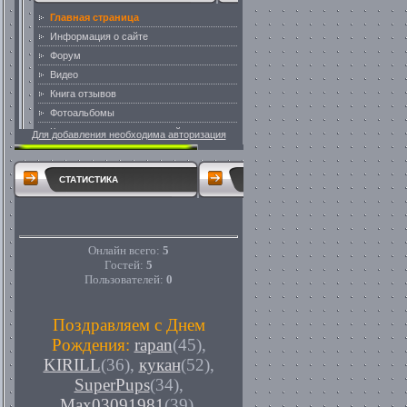
Для добавления необходима авторизация
СТАТИСТИКА
Онлайн всего:
5
Гостей:
5
Пользователей:
0
Поздравляем с Днем
Рождения:
rapan
(45)
,
KIRILL
(36)
,
кукан
(52)
,
SuperPups
(34)
,
Max03091981
(39)
,