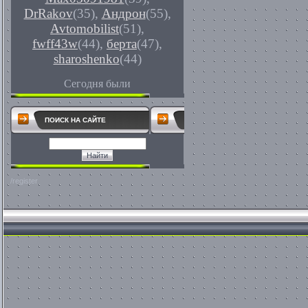
DrRakov
(35)
,
Андрон
(55)
,
Avtomobilist
(51)
,
fwff43w
(44)
,
берта
(47)
,
sharoshenko
(44)
Сегодня были
ПОИСК НА САЙТЕ
/register