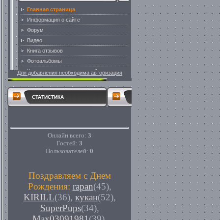
Для добавления необходима авторизация
СТАТИСТИКА
Онлайн всего:
3
Гостей:
3
Пользователей:
0
Поздравляем с Днем
Рождения:
rapan
(45)
,
KIRILL
(36)
,
кукан
(52)
,
SuperPups
(34)
,
Max03091981
(39)
,