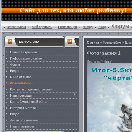
Сайт для тех, кто любит рыбалку!
Форум 
Фотоальбом
Мой профиль
Регистрация
Выход
Вход
МЕНЮ САЙТА
Главная
»
Фотоальбом
»
Друг
Главная страница
Фотография 1
Информация о сайте
Ловля на "чёрта"
Форум
Видео
Книга отзывов
Фотоальбомы
Контакты с администрацией
Наши рекорды
Карта Смоленской обл...
Интернет-магазин
Видео
Доска объявлений
Наши партнеры