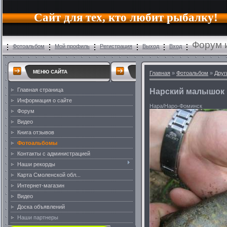
Сайт для тех, кто любит рыбалку!
Форум 
Фотоальбом
Мой профиль
Регистрация
Выход
Вход
МЕНЮ САЙТА
Главная
»
Фотоальбом
»
Друг
Главная страница
Нарский малышок
Информация о сайте
Нара/Наро-Фоминск
Форум
Видео
Книга отзывов
Фотоальбомы
Контакты с администрацией
Наши рекорды
Карта Смоленской обл...
Интернет-магазин
Видео
Доска объявлений
Наши партнеры