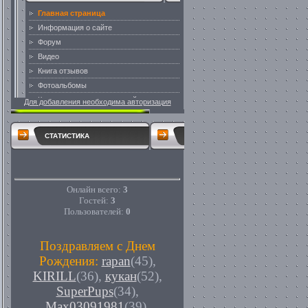
Для добавления необходима авторизация
СТАТИСТИКА
Онлайн всего:
3
Гостей:
3
Пользователей:
0
Поздравляем с Днем
Рождения:
rapan
(45)
,
KIRILL
(36)
,
кукан
(52)
,
SuperPups
(34)
,
Max03091981
(39)
,