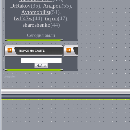
DrRakov
(35)
,
Андрон
(55)
,
Avtomobilist
(51)
,
fwff43w
(44)
,
берта
(47)
,
sharoshenko
(44)
Сегодня были
ПОИСК НА САЙТЕ
/register