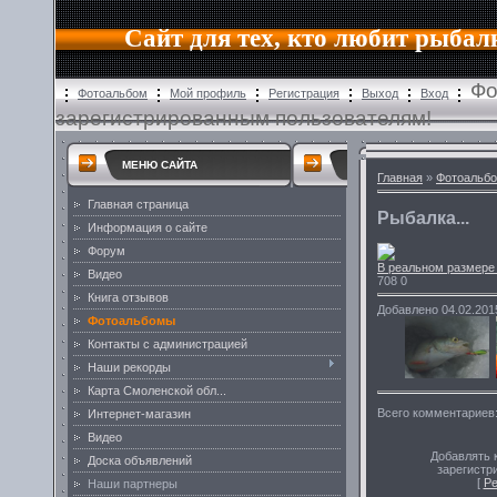
Сайт для тех, кто любит рыбал
Фо
Фотоальбом
Мой профиль
Регистрация
Выход
Вход
зарегистрированным пользователям!
МЕНЮ САЙТА
Главная
»
Фотоальб
Главная страница
Рыбалка...
Информация о сайте
Форум
В реальном размере
Видео
708
0
Книга отзывов
Добавлено
04.02.20
Фотоальбомы
Контакты с администрацией
Наши рекорды
Карта Смоленской обл...
Всего комментариев
Интернет-магазин
Видео
Добавлять 
Доска объявлений
зарегистр
[
Ре
Наши партнеры