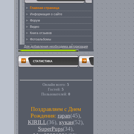
Для добавления необходима авторизация
СТАТИСТИКА
Онлайн всего:
5
Гостей:
5
Пользователей:
0
Поздравляем с Днем
Рождения:
rapan
(45)
,
KIRILL
(36)
,
кукан
(52)
,
SuperPups
(34)
,