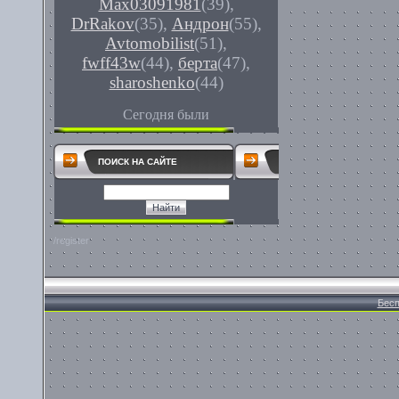
Max03091981
(39)
,
DrRakov
(35)
,
Андрон
(55)
,
Avtomobilist
(51)
,
fwff43w
(44)
,
берта
(47)
,
sharoshenko
(44)
Сегодня были
ПОИСК НА САЙТЕ
/register
Бесп