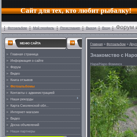
Сайт для тех, кто любит рыбалку!
Форум 
Фотоальбом
Мой профиль
Регистрация
Выход
Вход
МЕНЮ САЙТА
Главная
»
Фотоальбом
»
Друг
Главная страница
Знакомство с Нар
Информация о сайте
Нара/Наро-Фоминск
Форум
Видео
Книга отзывов
Фотоальбомы
Контакты с администрацией
Наши рекорды
Карта Смоленской обл...
Интернет-магазин
Видео
Доска объявлений
Наши партнеры