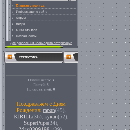
Для добавления необходима авторизация
СТАТИСТИКА
Онлайн всего:
3
Гостей:
3
Пользователей:
0
Поздравляем с Днем
Рождения:
rapan
(45)
,
KIRILL
(36)
,
кукан
(52)
,
SuperPups
(34)
,
Max03091981
(39)
,