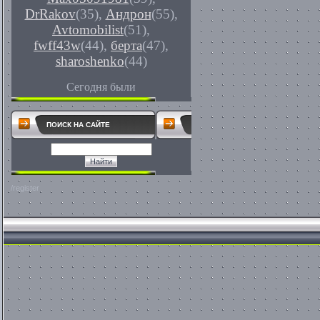
DrRakov
(35)
,
Андрон
(55)
,
Avtomobilist
(51)
,
fwff43w
(44)
,
берта
(47)
,
sharoshenko
(44)
Сегодня были
ПОИСК НА САЙТЕ
/register