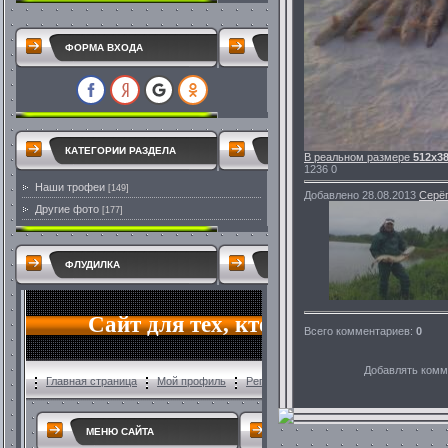
ФОРМА ВХОДА
КАТЕГОРИИ РАЗДЕЛА
В реальном размере
512x3
1236
0
Наши трофеи
[149]
Добавлено
28.08.2013
Серё
Другие фото
[177]
ФЛУДИЛКА
Всего комментариев
:
0
Добавлять комм