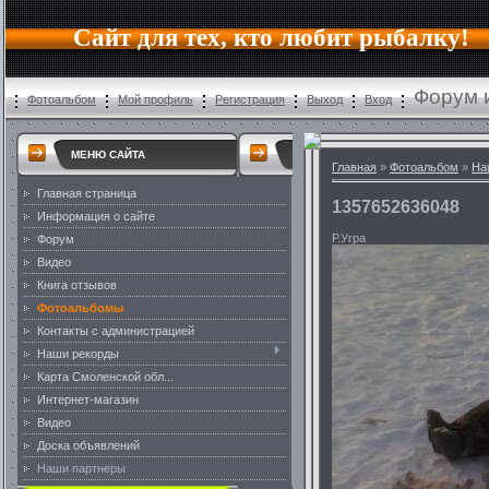
Сайт для тех, кто любит рыбалку!
Форум 
Фотоальбом
Мой профиль
Регистрация
Выход
Вход
МЕНЮ САЙТА
Главная
»
Фотоальбом
»
На
Главная страница
1357652636048
Информация о сайте
Р.Угра
Форум
Видео
Книга отзывов
Фотоальбомы
Контакты с администрацией
Наши рекорды
Карта Смоленской обл...
Интернет-магазин
Видео
Доска объявлений
Наши партнеры