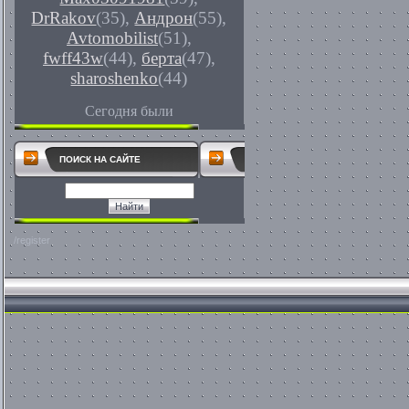
DrRakov
(35)
,
Андрон
(55)
,
Avtomobilist
(51)
,
fwff43w
(44)
,
берта
(47)
,
sharoshenko
(44)
Сегодня были
ПОИСК НА САЙТЕ
/register