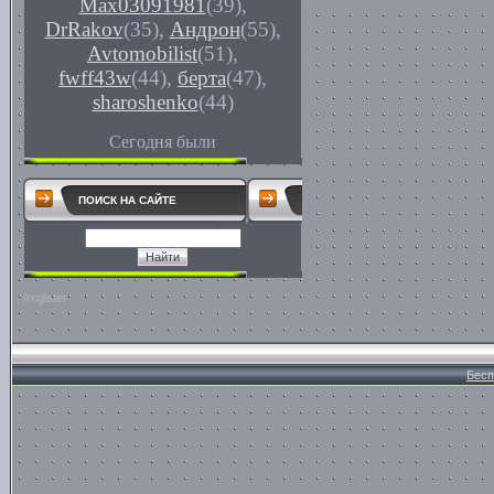
Max03091981
(39)
,
DrRakov
(35)
,
Андрон
(55)
,
Avtomobilist
(51)
,
fwff43w
(44)
,
берта
(47)
,
sharoshenko
(44)
Сегодня были
ПОИСК НА САЙТЕ
/register
Бесп