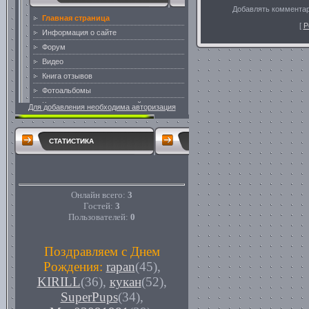
Добавлять комментар
[
Р
Для добавления необходима авторизация
СТАТИСТИКА
Онлайн всего:
3
Гостей:
3
Пользователей:
0
Поздравляем с Днем
Рождения:
rapan
(45)
,
KIRILL
(36)
,
кукан
(52)
,
SuperPups
(34)
,