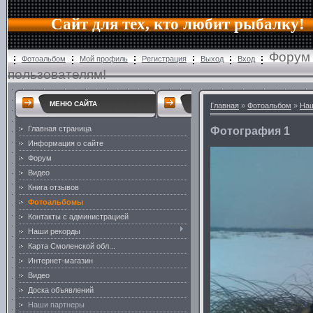
Сайт для тех, кто любит рыбалку!
Форум 
Фотоальбом
Мой профиль
Регистрация
Выход
Вход
пользователям!
МЕНЮ САЙТА
Главная
»
Фотоальбом
»
На
Главная страница
Фотография 1
Информация о сайте
Форум
Видео
Книга отзывов
Фотоальбомы
Контакты с администрацией
Наши рекорды
Карта Смоленской обл...
Интернет-магазин
Видео
Доска объявлений
Наши партнеры