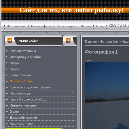
Сайт для тех, кто любит рыбалку!
Форум 
Фотоальбом
Мой профиль
Регистрация
Выход
Вход
МЕНЮ САЙТА
Главная
»
Фотоальбом
»
Наш
Главная страница
Фотография 1
Информация о сайте
щука
Форум
Видео
Книга отзывов
Фотоальбомы
Контакты с администрацией
Наши рекорды
Карта Смоленской обл...
Интернет-магазин
Видео
Доска объявлений
Наши партнеры