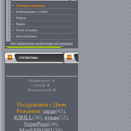
Для добавления необходима авторизация
СТАТИСТИКА
Онлайн всего:
4
Гостей:
4
Пользователей:
0
Поздравляем с Днем
Рождения:
rapan
(45)
,
KIRILL
(36)
,
кукан
(52)
,
SuperPups
(34)
,
Max03091981
(39)
,