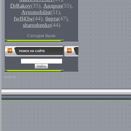
DrRakov
(35)
,
Андрон
(55)
,
Avtomobilist
(51)
,
fwff43w
(44)
,
берта
(47)
,
sharoshenko
(44)
Сегодня были
ПОИСК НА САЙТЕ
/register