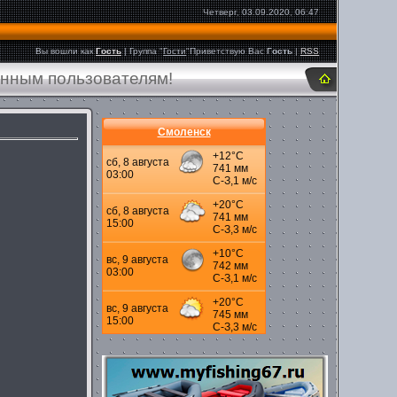
Четверг, 03.09.2020, 06:47
Вы вошли как
Гость
|
Группа
"
Гости
"
Приветствую Вас
Гость
|
RSS
анным пользователям!
Смоленск