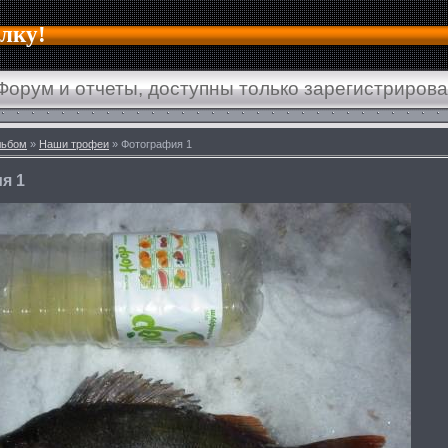
алку!
Форум и отчеты, доступны только зарегистриров
льбом
»
Наши трофеи
» Фотография 1
я 1