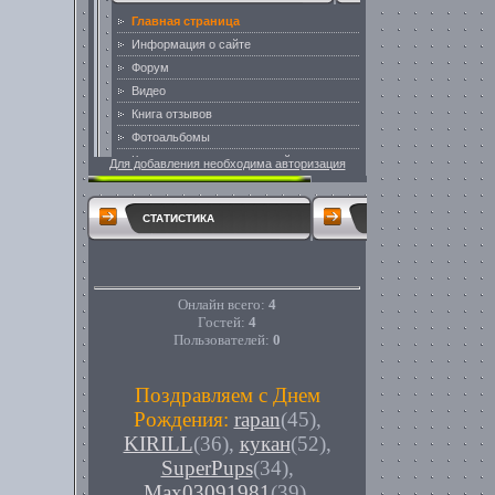
Для добавления необходима авторизация
СТАТИСТИКА
Онлайн всего:
4
Гостей:
4
Пользователей:
0
Поздравляем с Днем
Рождения:
rapan
(45)
,
KIRILL
(36)
,
кукан
(52)
,
SuperPups
(34)
,
Max03091981
(39)
,