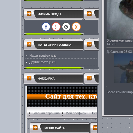
ФОРМА ВХОДА
В реальном разм
1417
0
КАТЕГОРИИ РАЗДЕЛА
Добавлено
26.03
Наши трофеи
[149]
Другие фото
[177]
ФЛУДИЛКА
Всего комментар