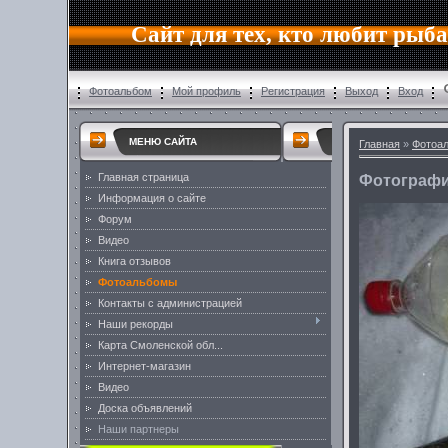
Сайт для тех, кто любит рыб
Фотоальбом
Мой профиль
Регистрация
Выход
Вход
МЕНЮ САЙТА
Главная
»
Фотоа
Главная страница
Фотографи
Информация о сайте
Форум
Видео
Книга отзывов
Фотоальбомы
Контакты с администрацией
Наши рекорды
Карта Смоленской обл...
Интернет-магазин
Видео
Доска объявлений
Наши партнеры