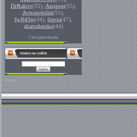
DrRakov
(35)
,
Андрон
(55)
,
Avtomobilist
(51)
,
fwff43w
(44)
,
берта
(47)
,
sharoshenko
(44)
Сегодня были
ПОИСК НА САЙТЕ
/register