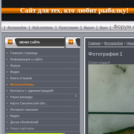
Сайт для тех, кто любит рыбалку!
Форум 
Фотоальбом
Мой профиль
Регистрация
Выход
Вход
МЕНЮ САЙТА
Главная
»
Фотоальбом
»
Наш
Главная страница
Фотография 1
Информация о сайте
Сезон открыл!
Форум
Видео
Книга отзывов
Фотоальбомы
Контакты с администрацией
Наши рекорды
Карта Смоленской обл...
Интернет-магазин
Видео
Доска объявлений
Наши партнеры