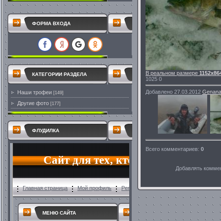
ФОРМА ВХОДА
В реальном размере
1152x86
КАТЕГОРИИ РАЗДЕЛА
1025
0
Добавлено
27.03.2012
Genana
Наши трофеи
[149]
Другие фото
[177]
ФЛУДИЛКА
Всего комментариев
:
0
Добавлять коммен