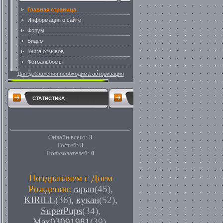
Для добавления необходима авторизация
СТАТИСТИКА
Онлайн всего:
3
Гостей:
3
Пользователей:
0
Поздравляем с Днем
Рождения:
rapan
(45)
,
KIRILL
(36)
,
кукан
(52)
,
SuperPups
(34)
,
Max03091981
(39)
,