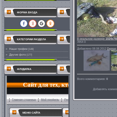
ФОРМА ВХОДА
В реальном размере
1024x76
КАТЕГОРИИ РАЗДЕЛА
3954
0
Добавлено
08.08.2012
Demon
Наши трофеи
[149]
Другие фото
[177]
ФЛУДИЛКА
Всего комментариев
:
0
Добавлять коммен