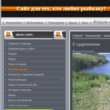
Сайт для тех, кто любит рыбалку!
Форум 
Фотоальбом
Мой профиль
Регистрация
Выход
Вход
МЕНЮ САЙТА
Главная
»
Фотоальбом
»
Наш
Главная страница
С судачонком
Информация о сайте
Вазуза/Жерновка
Форум
Видео
Книга отзывов
Фотоальбомы
Контакты с администрацией
Наши рекорды
Карта Смоленской обл...
Интернет-магазин
Видео
Доска объявлений
Наши партнеры