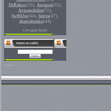
DrRakov
(35)
,
Андрон
(55)
,
Avtomobilist
(51)
,
fwff43w
(44)
,
берта
(47)
,
sharoshenko
(44)
Сегодня были
ПОИСК НА САЙТЕ
/register