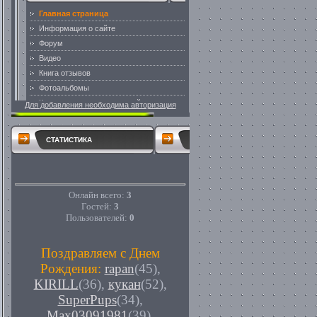
Для добавления необходима авторизация
СТАТИСТИКА
Онлайн всего:
3
Гостей:
3
Пользователей:
0
Поздравляем с Днем
Рождения:
rapan
(45)
,
KIRILL
(36)
,
кукан
(52)
,
SuperPups
(34)
,
Max03091981
(39)
,