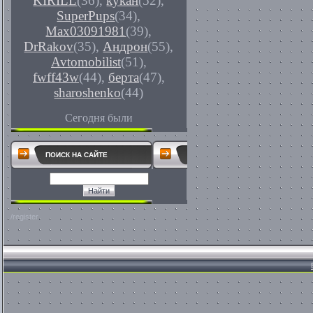
KIRILL
(36)
,
кукан
(52)
,
SuperPups
(34)
,
Max03091981
(39)
,
DrRakov
(35)
,
Андрон
(55)
,
Avtomobilist
(51)
,
fwff43w
(44)
,
берта
(47)
,
sharoshenko
(44)
Сегодня были
ПОИСК НА САЙТЕ
/register