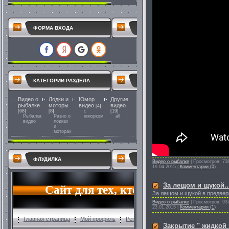
ФОРМА ВХОДА
КАТЕГОРИИ РАЗДЕЛА
Видео о
Лодки и
Юмор
Другие
рыбалке
моторы
видео
видео
[4]
[68]
[8]
с
[19]
Рыбалка
Разно о
юморком
all
видео
лодках
и
моторах
ФЛУДИЛКА
Видео о рыбалке
|
Просмотров:
73
19.04.2015
|
Комментарии (0)
За лещом и щукой..
За лещом и щукой в предвери
Видео о рыбалке
|
Просмотров:
93
23.01.2015
|
Комментарии (1)
Закрытие " жидкой 