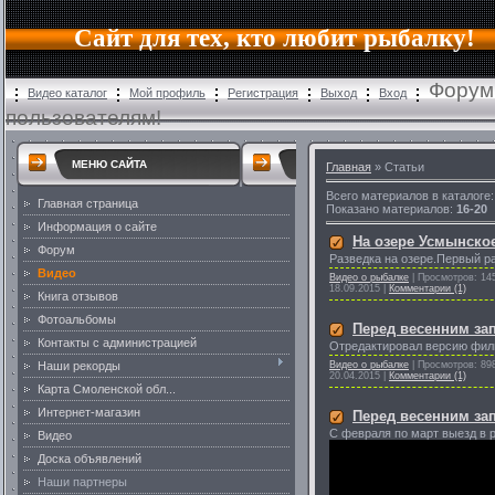
Сайт для тех, кто любит рыбалку!
Форум
Видео каталог
Мой профиль
Регистрация
Выход
Вход
пользователям!
МЕНЮ САЙТА
Главная
»
Статьи
Всего материалов в каталоге
Главная страница
Показано материалов
:
16-20
Информация о сайте
На озере Усмынское
Форум
Разведка на озере.Первый ра
Видео
Видео о рыбалке
|
Просмотров:
14
18.09.2015
|
Комментарии (1)
Книга отзывов
Фотоальбомы
Перед весенним зап
Контакты с администрацией
Отредактировал версию фильм
Наши рекорды
Видео о рыбалке
|
Просмотров:
89
20.04.2015
|
Комментарии (1)
Карта Смоленской обл...
Интернет-магазин
Перед весенним за
С февраля по март выезд в р
Видео
Доска объявлений
Наши партнеры