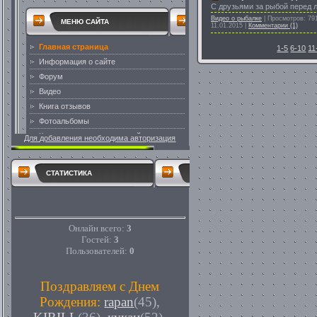
С друзьями за рыбой перед л
Видео о рыбалке
|
Просмотров:
79
11.01.2015
|
Комментарии (1)
1-5
6-10
11
Для добавления необходима авторизация
СТАТИСТИКА
Онлайн всего:
3
Гостей:
3
Пользователей:
0
Поздравляем с Днем
Рождения:
rapan
(45)
,