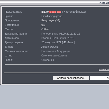
Информ
Пользователь:
IDL79
[ Настоящий рыбак ]
Группа:
Smolfishing group
Поощрения:
Репутация (
38
)
Замечания:
0%
Статус:
Offline
Дата регистрации:
Понедельник, 05.09.2011, 20:12
Дата входа:
Вторник, 02.06.2020, 23:11
Дата рождения:
28 Августа 1979 [
41
Дева ]
E-mail:
Адрес скрыт
Место проживания:
Российская Федерация
Штат:
Смоленская область
Город:
Смоленск
|
коммен