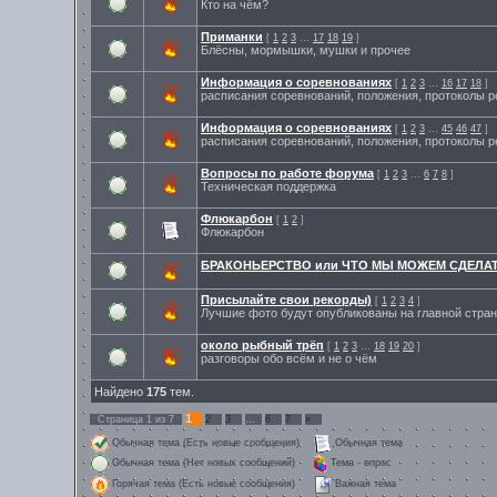
Кто на чём?
Приманки
[
1
2
3
…
17
18
19
]
Блёсны, мормышки, мушки и прочее
Информация о соревнованиях
[
1
2
3
…
16
17
18
]
расписания соревнований, положения, протоколы р
Информация о соревнованиях
[
1
2
3
…
45
46
47
]
расписания соревнований, положения, протоколы р
Вопросы по работе форума
[
1
2
3
…
6
7
8
]
Техническая поддержка
Флюкарбон
[
1
2
]
Флюкарбон
БРАКОНЬЕРСТВО или ЧТО МЫ МОЖЕМ СДЕЛАТ
Присылайте свои рекорды)
[
1
2
3
4
]
Лучшие фото будут опубликованы на главной стра
около рыбный трёп
[
1
2
3
…
18
19
20
]
разговоры обо всём и не о чём
Найдено
175
тем.
1
Страница
1
из
7
2
3
…
6
7
»
Обычная тема (Есть новые сообщения)
Обычная тема
Обычная тема (Нет новых сообщений)
Тема - опрос
Горячая тема (Есть новые сообщения)
Важная тема