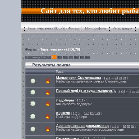
Сайт для тех, кто любит рыб
Темы участника [IDL79] - Форум
Мой профиль
Регистрация
Форум
» Темы участника [IDL79]
1
Страница
1
из
7
2
3
…
6
7
»
Результаты поиска
Тема
Малые реки Смоленщины
[
1
2
3
…
34
35
36
]
Рыбалка на маленьких речках Смоленщины
Первый лед! (кто куда планирует).
[
1
2
3
…
9
10
11
Ледобуры
[
1
2
3
4
]
Как выбрать ледобур?
р.Днепр
[
1
2
3
…
127
128
129
]
Рыбалка на Днепре
Десногорское водохранилище
[
1
2
3
…
65
66
67
]
Рыбалка на Десногорском водохранилище
Первые шаги.
[
1
2
3
…
9
10
11
]