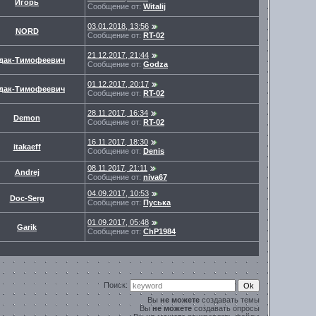
Игорь
Сообщение от:
Witalij
03.01.2018, 13:56
NORD
Сообщение от:
RT-02
21.12.2017, 21:44
дак-Тимофеевич
Сообщение от:
Godza
01.12.2017, 20:17
дак-Тимофеевич
Сообщение от:
RT-02
28.11.2017, 16:34
Demon
Сообщение от:
RT-02
16.11.2017, 18:30
itakaeff
Сообщение от:
Denis
08.11.2017, 21:11
Andrej
Сообщение от:
niva67
04.09.2017, 10:53
Doc-Serg
Сообщение от:
Пуська
01.09.2017, 05:48
Garik
Сообщение от:
ChP1984
Поиск:
Вы
не можете
создавать темы
Вы
не можете
создавать опросы