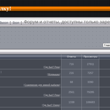
алку!
Форум и отчеты, доступны только зар
Выход
Вход
Ответы
Просмотры
716
27911
[
Где был? Река
]
]
216
7257
[
Мормышка
]
68
3390
[
Снаряжение для зимней рыбалки
]
2561
79285
[
Где был? Река
]
1338
106683
[
Где был? Озеро
]