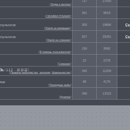
727
27550
[
Лодки и моторы
]
361
9818
[
СВОИМИ РУКАМИ!
]
350
19666
Су
езультатов
[
Ловля на мормышку
]
927
29281
Су
езультатов
[
Ловля на спиннинг
]
150
3950
[
В помощь пользователю
]
22
2278
[
Спиннинг
]
Ь.
[
1
2
3
…
18
19
20
]
392
11209
[
Правила рыболовства, экология, браконьерство
]
68
4176
нице
[
Рекордные рыбы
]
390
13315
[
Курилка
]