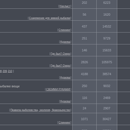
202
6223
[
Нахлыст
]
56
1620
[
Снаряжение для зимней рыбалки
]
437
14532
[
Спиннинг
]
251
9729
[
Курилка
]
146
15633
[
Где был? Озеро
]
2826
105975
[
Где был? Озеро
]
08
209
210
]
4188
38574
[
Курилка
]
250
9032
 рыбалке вещи
[
СВОИМИ РУКАМИ!
]
116
2469
[
Курилка
]
24
2907
[
Правила рыболовства, экология, браконьерство
]
1071
30427
[
Спиннинг
]