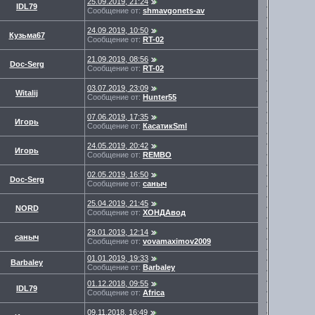
25.09.2019, 21:24
IDL79
Сообщение от:
shmavgonets-av
24.09.2019, 10:50
Кузьма67
Сообщение от:
RT-02
21.09.2019, 08:56
Doc-Serg
Сообщение от:
RT-02
03.07.2019, 23:09
Witalij
Сообщение от:
Hunter55
07.06.2019, 17:35
Игорь
Сообщение от:
КасатикSml
24.05.2019, 20:42
Игорь
Сообщение от:
REMBO
02.05.2019, 16:50
Doc-Serg
Сообщение от:
саныч
25.04.2019, 21:45
NORD
Сообщение от:
ХОНДАвод
29.01.2019, 12:14
саныч
Сообщение от:
vovamaximov2009
01.01.2019, 19:33
Barbaley
Сообщение от:
Barbaley
01.12.2018, 09:55
IDL79
Сообщение от:
Africa
09.11.2018, 16:49