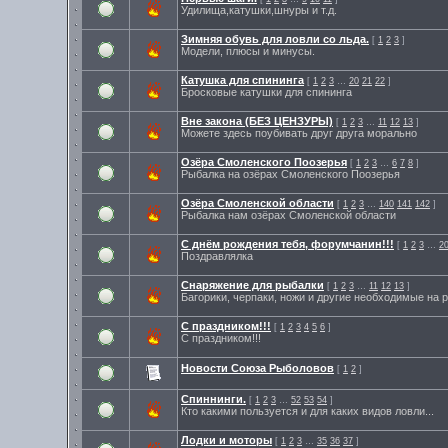
Удилища,катушки,шнуры и т.д.
Зимняя обувь для ловли со льда.
[
1
2
3
]
Модели, плюсы и минусы.
Катушка для спининга
[
1
2
3
…
20
21
22
]
Бросковые катушки для спининга
Вне закона (БЕЗ ЦЕНЗУРЫ)
[
1
2
3
…
11
12
13
]
Можете здесь поубивать друг друга морально
Озёра Смоленского Поозерья
[
1
2
3
…
6
7
8
]
Рыбалка на озёрах Смоленского Поозерья
Озёра Смоленской области
[
1
2
3
…
140
141
142
]
Рыбалка нам озёрах Смоленской области
С днём рождения тебя, форумчанин!!!
[
1
2
3
…
2
Поздравлялка
Снаряжение для рыбалки
[
1
2
3
…
11
12
13
]
Багорики, черпаки, ножи и другие необходимые на
С праздником!!!
[
1
2
3
4
5
6
]
С праздником!!!
Новости Союза Рыболовов
[
1
2
]
Спиннинги.
[
1
2
3
…
52
53
54
]
Кто какими пользуется и для каких видов ловли...
Лодки и моторы
[
1
2
3
…
35
36
37
]