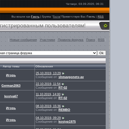
Четверг, 03.09.2020, 06:31
Вы вошли как
Гость
|
Группа
"
Гости
"
Приветствую Вас
Гость
|
RSS
егистрированным пользователям!
[
Новые сообщения
·
Участники
·
Правила форума
·
Поиск
·
RSS
]
Автор темы
Обновления
25.10.2019, 13:29
Игорь
Сообщение от:
shmavgonets-av
22.10.2019, 11:54
German2063
Сообщение от:
RT-02
11.10.2019, 14:00
kostya67
Сообщение от:
RT-02
08.10.2019, 15:36
Игорь
Сообщение от:
REMBO
04.10.2019, 09:29
Игорь
Сообщение от:
kostyp1975