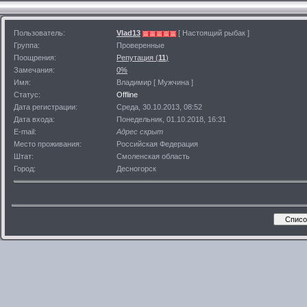
Пользователь:
Vlad13
[ Настоящий рыбак ]
Группа:
Проверенные
Поощрения:
Репутация (
11
)
Замечания:
0%
Имя:
Владимир [ Мужчина ]
Статус:
Offline
Дата регистрации:
Среда, 30.10.2013, 08:52
Дата входа:
Понедельник, 01.10.2018, 16:31
E-mail:
Адрес скрыт
Место проживания:
Российская Федерация
Штат:
Смоленская область
Город:
Десногорск