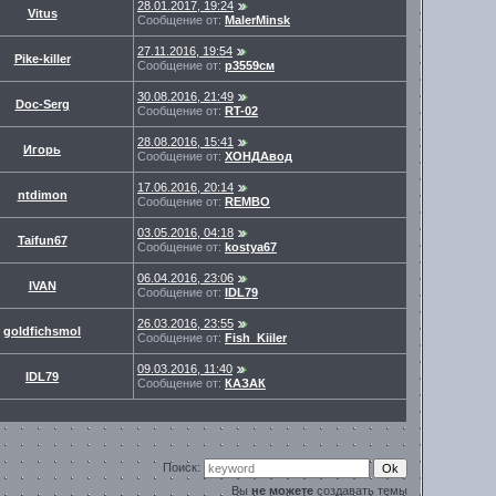
28.01.2017, 19:24
Vitus
Сообщение от:
MalerMinsk
27.11.2016, 19:54
Pike-killer
Сообщение от:
р3559см
30.08.2016, 21:49
Doc-Serg
Сообщение от:
RT-02
28.08.2016, 15:41
Игорь
Сообщение от:
ХОНДАвод
17.06.2016, 20:14
ntdimon
Сообщение от:
REMBO
03.05.2016, 04:18
Taifun67
Сообщение от:
kostya67
06.04.2016, 23:06
IVAN
Сообщение от:
IDL79
26.03.2016, 23:55
goldfichsmol
Сообщение от:
Fish_Kiiler
09.03.2016, 11:40
IDL79
Сообщение от:
КАЗАК
Поиск:
Вы
не можете
создавать темы