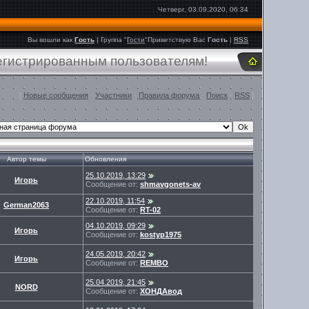
Четверг, 03.09.2020, 06:34
Вы вошли как
Гость
|
Группа
"
Гости
"
Приветствую Вас
Гость
|
RSS
регистрированным пользователям!
[
Новые сообщения
·
Участники
·
Правила форума
·
Поиск
·
RSS
]
Автор темы
Обновления
25.10.2019, 13:29
Игорь
Сообщение от:
shmavgonets-av
22.10.2019, 11:54
German2063
Сообщение от:
RT-02
04.10.2019, 09:29
Игорь
Сообщение от:
kostyp1975
24.05.2019, 20:42
Игорь
Сообщение от:
REMBO
25.04.2019, 21:45
NORD
Сообщение от:
ХОНДАвод