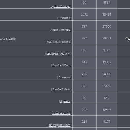
90
9534
[
Где был? Озеро
]
1071
30435
[
Спиннинг
]
727
27550
[
Лодки и моторы
]
927
29281
Су
езультатов
[
Ловля на спиннинг
]
95
3720
[
СВОИМИ РУКАМИ!
]
446
19337
[
Где был? Река
]
726
24905
[
Спиннинг
]
63
7326
[
Где был? Река
]
10
541
[
Курилка
]
292
13547
[
Автотранспорт
]
214
6173
[
Подводная охота
]