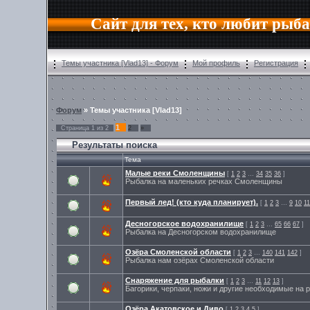
Сайт для тех, кто любит рыб
Темы участника [Vlad13] - Форум
Мой профиль
Регистрация
Форум
» Темы участника [Vlad13]
1
Страница
1
из
2
2
»
Результаты поиска
Тема
Малые реки Смоленщины
[
1
2
3
…
34
35
36
]
Рыбалка на маленьких речках Смоленщины
Первый лед! (кто куда планирует).
[
1
2
3
…
9
10
11
Десногорское водохранилище
[
1
2
3
…
65
66
67
]
Рыбалка на Десногорском водохранилище
Озёра Смоленской области
[
1
2
3
…
140
141
142
]
Рыбалка нам озёрах Смоленской области
Снаряжение для рыбалки
[
1
2
3
…
11
12
13
]
Багорики, черпаки, ножи и другие необходимые на
Озёра Акатовское и Диво
[
1
2
3
4
5
]