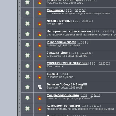
Рыбалка на Акатово и Диво
Спиннинги.
[
1
2
3
…
52
53
54
]
Кто какими пользуется и для каких видов ловли...
Лодки и моторы
[
1
2
3
…
35
36
37
]
Кто на чём?
Информация о соревнованиях
[
1
2
3
…
45
46
47
]
расписания соревнований, положения, протоколы р
Рыболовные снасти
[
1
2
3
4
5
]
Зимние удочки, жерлицы
Западная Двина
[
1
2
3
…
21
22
23
]
О рыбалке на Западной Двине
СПИННИНГОВЫЕ ОБНОВКИ
[
1
2
3
…
35
36
37
]
Хвастаемся
р.Десна
[
1
2
3
4
]
Рыбалка на р.Десне
Великая Победа 1945 год!!!!
Великая Победа 1945 год!!!!
Моё рыболовное авто
[
1
2
3
…
13
14
15
]
Какое авто выбрать для рыбалки?
Хвастаемся обновками
[
1
2
3
…
9
10
11
]
можно описать почему именно этот бренд выбрал