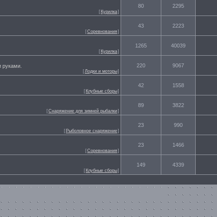
80
2295
[
Курилка
]
43
2223
[
Cоревнования
]
1265
40039
[
Курилка
]
220
9067
 руками.
[
Лодки и моторы
]
42
1558
[
Клубные сборы
]
89
3822
[
Снаряжение для зимней рыбалки
]
23
990
[
Рыболовное снаряжение
]
23
1466
[
Cоревнования
]
149
4339
[
Клубные сборы
]