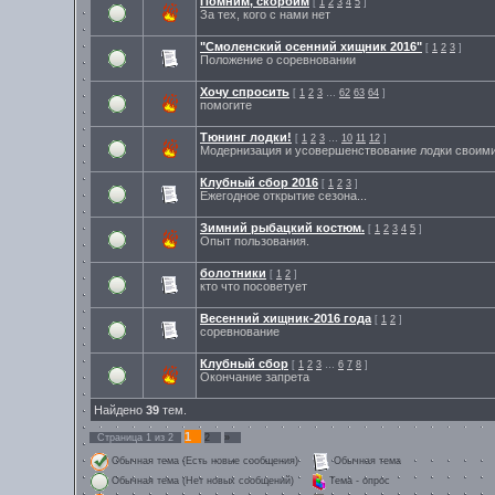
Помним, скорбим
[
1
2
3
4
5
]
За тех, кого с нами нет
"Смоленский осенний хищник 2016"
[
1
2
3
]
Положение о соревновании
Хочу спросить
[
1
2
3
…
62
63
64
]
помогите
Тюнинг лодки!
[
1
2
3
…
10
11
12
]
Модернизация и усовершенствование лодки своими
Клубный сбор 2016
[
1
2
3
]
Ежегодное открытие сезона...
Зимний рыбацкий костюм.
[
1
2
3
4
5
]
Опыт пользования.
болотники
[
1
2
]
кто что посоветует
Весенний хищник-2016 года
[
1
2
]
соревнование
Клубный сбор
[
1
2
3
…
6
7
8
]
Окончание запрета
Найдено
39
тем.
1
Страница
1
из
2
2
»
Обычная тема (Есть новые сообщения)
Обычная тема
Обычная тема (Нет новых сообщений)
Тема - опрос