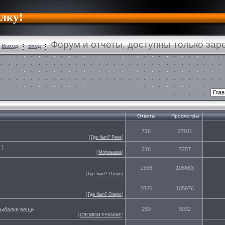
алку!
Форум и отчеты, доступны только за
Выход
Вход
Ответы
Просмотры
716
27911
[
Где был? Река
]
]
216
7257
[
Мормышка
]
1338
106683
[
Где был? Озеро
]
2826
105976
[
Где был? Озеро
]
250
9032
 рыбалке вещи
[
СВОИМИ РУКАМИ!
]