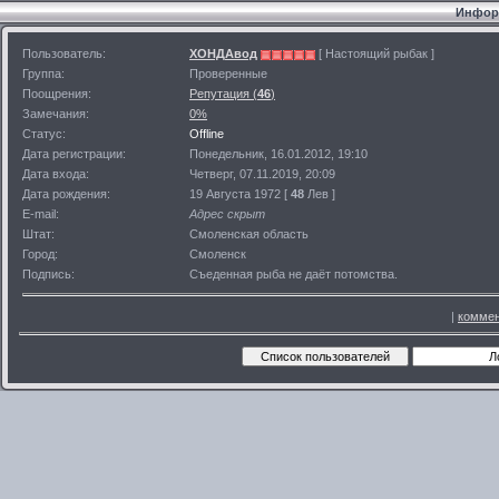
Информ
Пользователь:
ХОНДАвод
[ Настоящий рыбак ]
Группа:
Проверенные
Поощрения:
Репутация (
46
)
Замечания:
0%
Статус:
Offline
Дата регистрации:
Понедельник, 16.01.2012, 19:10
Дата входа:
Четверг, 07.11.2019, 20:09
Дата рождения:
19 Августа 1972 [
48
Лев ]
E-mail:
Адрес скрыт
Штат:
Смоленская область
Город:
Смоленск
Подпись:
Съеденная рыба не даёт потомства.
|
коммен