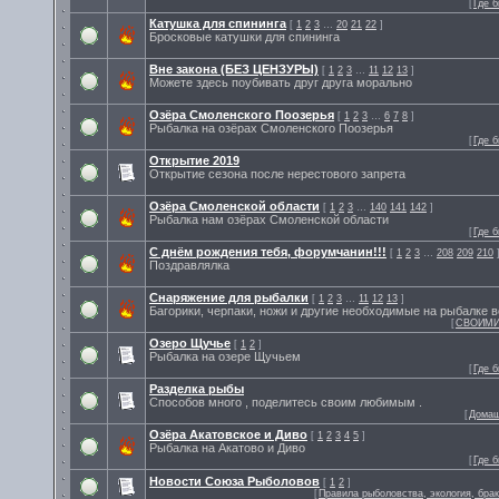
[
Где 
Катушка для спининга
[
1
2
3
…
20
21
22
]
Бросковые катушки для спининга
Вне закона (БЕЗ ЦЕНЗУРЫ)
[
1
2
3
…
11
12
13
]
Можете здесь поубивать друг друга морально
Озёра Смоленского Поозерья
[
1
2
3
…
6
7
8
]
Рыбалка на озёрах Смоленского Поозерья
[
Где 
Открытие 2019
Открытие сезона после нерестового запрета
Озёра Смоленской области
[
1
2
3
…
140
141
142
]
Рыбалка нам озёрах Смоленской области
[
Где 
С днём рождения тебя, форумчанин!!!
[
1
2
3
…
208
209
210
Поздравлялка
Снаряжение для рыбалки
[
1
2
3
…
11
12
13
]
Багорики, черпаки, ножи и другие необходимые на рыбалке 
[
СВОИМИ
Озеро Щучье
[
1
2
]
Рыбалка на озере Щучьем
[
Где 
Разделка рыбы
Способов много , поделитесь своим любимым .
[
Домаш
Озёра Акатовское и Диво
[
1
2
3
4
5
]
Рыбалка на Акатово и Диво
[
Где 
Новости Союза Рыболовов
[
1
2
]
[
Правила рыболовства, экология, бра