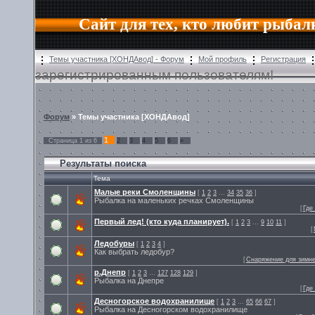
Сайт для тех, кто любит рыбал
Темы участника [ХОНДАвод] - Форум
Мой профиль
Регистрация
зарегистрированным пользователям!
Форум
» Темы участника [ХОНДАвод]
1
Страница
1
из
6
2
3
4
5
6
»
Результаты поиска
Тема
Малые реки Смоленщины
[
1
2
3
…
34
35
36
]
Рыбалка на маленьких речках Смоленщины
[
Где
Первый лед! (кто куда планирует).
[
1
2
3
…
9
10
11
]
[
Ледобуры
[
1
2
3
4
]
Как выбрать ледобур?
[
Снаряжение для зимне
р.Днепр
[
1
2
3
…
127
128
129
]
Рыбалка на Днепре
[
Где
Десногорское водохранилище
[
1
2
3
…
65
66
67
]
Рыбалка на Десногорском водохранилище