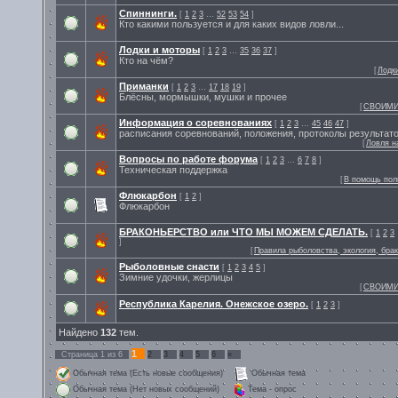
Спиннинги.
[
1
2
3
…
52
53
54
]
Кто какими пользуется и для каких видов ловли...
Лодки и моторы
[
1
2
3
…
35
36
37
]
Кто на чём?
[
Лодк
Приманки
[
1
2
3
…
17
18
19
]
Блёсны, мормышки, мушки и прочее
[
СВОИМИ
Информация о соревнованиях
[
1
2
3
…
45
46
47
]
расписания соревнований, положения, протоколы результат
[
Ловля н
Вопросы по работе форума
[
1
2
3
…
6
7
8
]
Техническая поддержка
[
В помощь пол
Флюкарбон
[
1
2
]
Флюкарбон
БРАКОНЬЕРСТВО или ЧТО МЫ МОЖЕМ СДЕЛАТЬ.
[
1
2
3
]
[
Правила рыболовства, экология, бра
Рыболовные снасти
[
1
2
3
4
5
]
Зимние удочки, жерлицы
[
СВОИМИ
Республика Карелия. Онежское озеро.
[
1
2
3
]
Найдено
132
тем.
1
Страница
1
из
6
2
3
4
5
6
»
Обычная тема (Есть новые сообщения)
Обычная тема
Обычная тема (Нет новых сообщений)
Тема - опрос