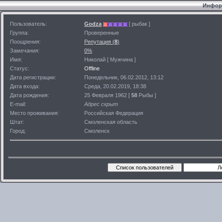
Информ
Пользователь:
Godza
[ рыбак ]
Группа:
Проверенные
Поощрения:
Репутация (
8
)
Замечания:
0%
Имя:
Николай [ Мужчина ]
Статус:
Offline
Дата регистрации:
Понедельник, 06.02.2012, 13:12
Дата входа:
Среда, 20.02.2019, 18:38
Дата рождения:
25 Февраля 1962 [
58
Рыбы ]
E-mail:
Адрес скрыт
Место проживания:
Российская Федерация
Штат:
Смоленская область
Город:
Смоленск