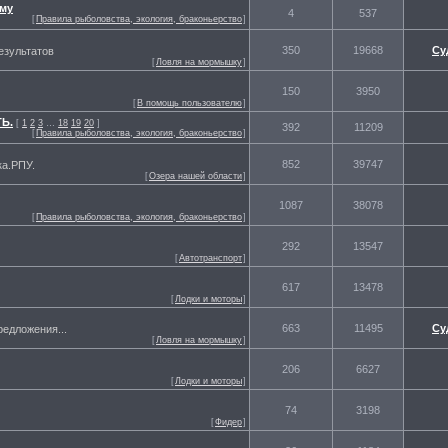
ому
4
537
[
Правила рыболовства, экология, браконьерство
]
350
19668
Су
езультатов
[
Ловля на мормышку
]
150
3950
[
В помощь пользователю
]
Ь.
[
1
2
3
…
18
19
20
]
392
11209
[
Правила рыболовства, экология, браконьерство
]
852
39747
ка.РПУ.
[
Озера нашей области
]
1087
38078
[
Правила рыболовства, экология, браконьерство
]
292
13547
[
Автотранспорт
]
617
13478
[
Лодки и моторы
]
663
11495
Су
едложения...
[
Ловля на мормышку
]
206
6627
[
Лодки и моторы
]
74
3198
[
Фидер
]