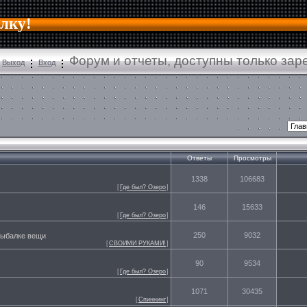
алку!
Форум и отчеты, доступны только за
Выход
Вход
Ответы
Просмотры
1338
106683
[
Где был? Озеро
]
146
15633
[
Где был? Озеро
]
250
9032
 рыбалке вещи
[
СВОИМИ РУКАМИ!
]
90
9534
[
Где был? Озеро
]
1071
30435
[
Спиннинг
]