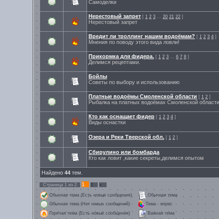
Самоделки
Нерестовый запрет
[
1
2
3
…
20
21
22
]
Нерестовый запрет
Вредит ли троллинг нашим водоёмам?
[
1
2
3
4
]
Мнения по поводу этого вида ловли!
Прикормка для фидера.
[
1
2
3
…
6
7
8
]
Делимся рецептами.
Бойлы
Советы по выбору и использованию
Платные водоёмы Смоленской области
[
1
2
]
Рыбалка на платных водоёмах Смоленской област
Кто как оснащает фидер
[
1
2
3
4
]
Виды оснастки
Озера и Реки Тверской обл.
[
1
2
]
Сбирулино или бомбарда
Кто как ловит ,какие секреты,делимся опытом
Найдено
44
тем.
1
Страница
1
из
2
2
»
Обычная тема (Есть новые сообщения)
Обычная тема
Обычная тема (Нет новых сообщений)
Тема - опрос
Горячая тема (Есть новые сообщения)
Важная тема