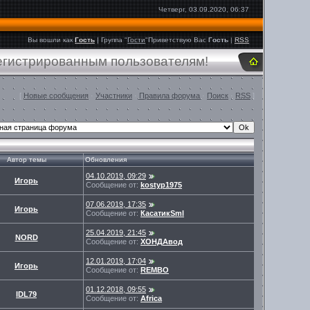
Четверг, 03.09.2020, 06:37
Вы вошли как
Гость
|
Группа
"
Гости
"
Приветствую Вас
Гость
|
RSS
регистрированным пользователям!
[
Новые сообщения
·
Участники
·
Правила форума
·
Поиск
·
RSS
]
Автор темы
Обновления
04.10.2019, 09:29
Игорь
Сообщение от:
kostyp1975
07.06.2019, 17:35
Игорь
Сообщение от:
КасатикSml
25.04.2019, 21:45
NORD
Сообщение от:
ХОНДАвод
12.01.2019, 17:04
Игорь
Сообщение от:
REMBO
01.12.2018, 09:55
IDL79
Сообщение от:
Africa