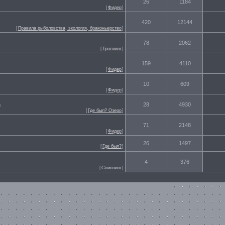
26
1184
[
Фидер
]
420
12144
[
Правила рыболовства, экология, браконьерство
]
78
2062
[
Троллинг
]
159
4110
[
Фидер
]
10
609
[
Фидер
]
28
4930
и
[
Где был? Озеро
]
71
2148
[
Фидер
]
26
1497
[
Где был?
]
4
376
[
Спиннинг
]