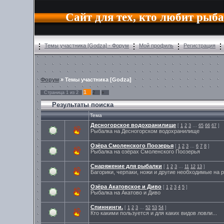
Сайт для тех, кто любит рыб
Темы участника [Godza] - Форум
Мой профиль
Регистрация
Форум
» Темы участника [Godza]
1
Страница
1
из
2
2
»
Результаты поиска
Тема
Десногорское водохранилище
[
1
2
3
…
65
66
67
]
Рыбалка на Десногорском водохранилище
Озёра Смоленского Поозерья
[
1
2
3
…
6
7
8
]
Рыбалка на озёрах Смоленского Поозерья
Снаряжение для рыбалки
[
1
2
3
…
11
12
13
]
Багорики, черпаки, ножи и другие необходимые на
Озёра Акатовское и Диво
[
1
2
3
4
5
]
Рыбалка на Акатово и Диво
Спиннинги.
[
1
2
3
…
52
53
54
]
Кто какими пользуется и для каких видов ловли...