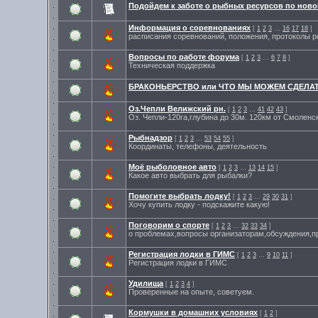
Подойдем к заботе о рыбных ресурсов по нов
Информация о соревнованиях
[
1
2
3
…
16
17
18
]
расписания соревнований, положения, протоколы р
Вопросы по работе форума
[
1
2
3
…
6
7
8
]
Техническая поддержка
БРАКОНЬЕРСТВО или ЧТО МЫ МОЖЕМ СДЕЛАТ
Оз.Чепли Велижский рн.
[
1
2
3
…
41
42
43
]
Оз. Чепли-120га,глубина до 30м. 120км от Смоленс
Рыбнадзор
[
1
2
3
…
53
54
55
]
Координаты, телефоны, деятельность
Моё рыболовное авто
[
1
2
3
…
13
14
15
]
Какое авто выбрать для рыбалки?
Помогите выбрать лодку!
[
1
2
3
…
29
30
31
]
Хочу купить лодку - подскажите какую!
Поговорим о спорте
[
1
2
3
…
32
33
34
]
о проблемах,вопросы организаторам,обсуждения,пр
Регистрация лодки в ГИМС
[
1
2
3
…
9
10
11
]
Регистрация лодки в ГИМС
Удилища
[
1
2
3
4
]
Проверенные на опыте, советуем.
Кормушки в домашних условиях
[
1
2
]