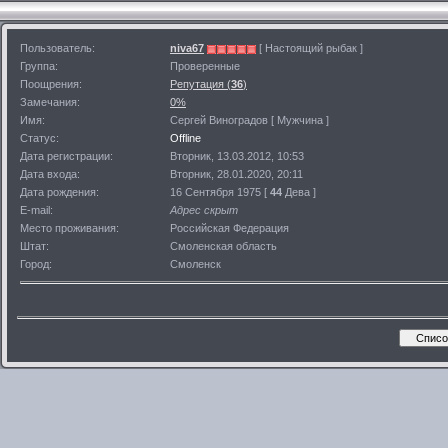
Пользователь:
niva67
[ Настоящий рыбак ]
Группа:
Проверенные
Поощрения:
Репутация (
36
)
Замечания:
0%
Имя:
Сергей Виноградов [ Мужчина ]
Статус:
Offline
Дата регистрации:
Вторник, 13.03.2012, 10:53
Дата входа:
Вторник, 28.01.2020, 20:11
Дата рождения:
16 Сентября 1975 [
44
Дева ]
E-mail:
Адрес скрыт
Место проживания:
Российская Федерация
Штат:
Смоленская область
Город:
Смоленск