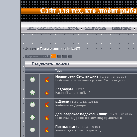
Сайт для тех, кто любит рыб
Темы участника [niva67] - Форум
Мой профиль
Регистрация
Форум
» Темы участника [niva67]
1
Страница
1
из
3
2
3
»
Результаты поиска
Тема
Малые реки Смоленщины
[
1
2
3
…
34
35
36
]
Рыбалка на маленьких речках Смоленщины
Ледобуры
[
1
2
3
4
]
Как выбрать ледобур?
р.Днепр
[
1
2
3
…
127
128
129
]
Рыбалка на Днепре
Десногорское водохранилище
[
1
2
3
…
65
66
67
]
Рыбалка на Десногорском водохранилище
Первые шаги.
[
1
2
3
…
9
10
11
]
Удилища,катушки,шнуры и т.д.