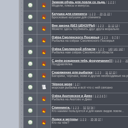
Зимняя обувь для ловли со льда.
[
1
2
3
]
Модели, плюсы и минусы.
Катушка для спининга
[
1
2
3
…
20
21
22
]
Бросковые катушки для спининга
Вне закона (БЕЗ ЦЕНЗУРЫ)
[
1
2
3
…
11
12
13
]
Можете здесь поубивать друг друга морально
Озёра Смоленского Поозерья
[
1
2
3
…
6
7
8
]
Рыбалка на озёрах Смоленского Поозерья
Озёра Смоленской области
[
1
2
3
…
140
141
142
]
Рыбалка нам озёрах Смоленской области
С днём рождения тебя, форумчанин!!!
[
1
2
3
…
2
Поздравлялка
Снаряжение для рыбалки
[
1
2
3
…
11
12
13
]
Багорики, черпаки, ножи и другие необходимые на
Чёрное море
[
1
2
]
морская рыбалка и всё что с ней связано
Озёра Акатовское и Диво
[
1
2
3
4
5
]
Рыбалка на Акатово и Диво
Спиннинги.
[
1
2
3
…
52
53
54
]
Кто какими пользуется и для каких видов ловли...
Лодки и моторы
[
1
2
3
…
35
36
37
]
Кто на чём?