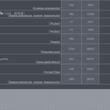
150
3950
[
В помощь пользователю
]
Ь.
[
1
2
3
…
18
19
20
]
392
11209
[
Правила рыболовства, экология, браконьерство
]
27
1521
[
Где был?
]
51
1958
[
Где был?
]
390
13326
[
Курилка
]
1704
38815
[
Подводная охота
]
852
39747
ка.РПУ.
[
Озера нашей области
]
446
19337
[
Где был? Река
]
1087
38078
[
Правила рыболовства, экология, браконьерство
]