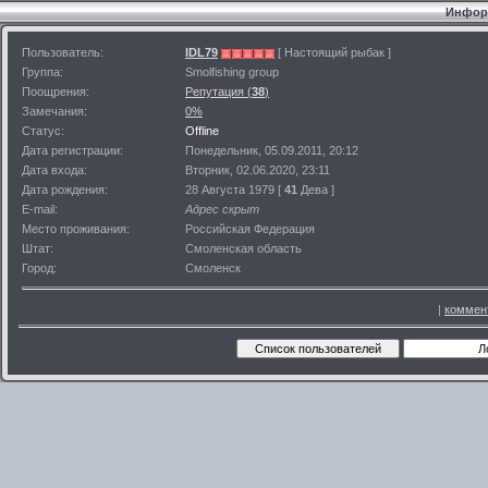
Информ
Пользователь:
IDL79
[ Настоящий рыбак ]
Группа:
Smolfishing group
Поощрения:
Репутация (
38
)
Замечания:
0%
Статус:
Offline
Дата регистрации:
Понедельник, 05.09.2011, 20:12
Дата входа:
Вторник, 02.06.2020, 23:11
Дата рождения:
28 Августа 1979 [
41
Дева ]
E-mail:
Адрес скрыт
Место проживания:
Российская Федерация
Штат:
Смоленская область
Город:
Смоленск
|
коммен