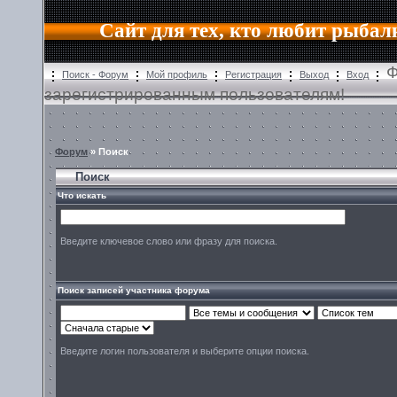
Сайт для тех, кто любит рыбал
Ф
Поиск - Форум
Мой профиль
Регистрация
Выход
Вход
зарегистрированным пользователям!
Форум
» Поиск
Поиск
Что искать
Введите ключевое слово или фразу для поиска.
Поиск записей участника форума
Введите логин пользователя и выберите опции поиска.