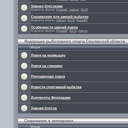
Зимнее блеснение
Модератор форума:
Кузьма67
,
ntdimon
,
IDL79
Снаряжение для зимней рыбалки
Модератор форума:
ntdimon
,
IDL79
,
Кузьма67
Особенности зимней ловли
Модератор форума:
Кузьма67
,
IDL79
,
ntdimon
Федерация рыболовного спорта Смоленской области
Форум
Ловля на мормышку
Ловля на спиннинг
Поплавочная ловля
Новости спортивной рыбалки
Документы Федерации
Зимняя блесна
Снаряжение и экипировка
Форум