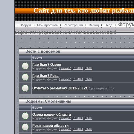
Сайт для тех, кто любит рыбал
Форум
Форум
Мой профиль
Регистрация
Выход
Вход
зарегистрированным пользователям!
Вести с водоёмов
Форум
Где был? Озеро
Модератор форума:
Кузьма67
,
REMBO
,
RT-02
Где был? Река
Модератор форума:
Кузьма67
,
REMBO
,
RT-02
Отчёты о рыбалках 2011-2012г.
(просматривают: 1)
Водоёмы Смоленщины
Форум
Озера нашей области
Модератор форума:
Кузьма67
,
REMBO
,
RT-02
Реки нашей области
Модератор форума:
Кузьма67
,
REMBO
,
RT-02