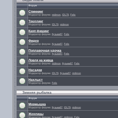
Форум
Спиннинг
Модератор форума:
ntdimon
,
IDL79
,
Felix
Троллинг
Модератор форума:
IDL79
,
ntdimon
Карп фишинг
Модератор форума:
Кузьма67
,
Felix
Фидер
Модератор форума:
Кузьма67
,
Felix
Поплавочная удочка
Модератор форума:
Кузьма67
,
Felix
Ловля на живца
Модератор форума:
ntdimon
,
Кузьма67
,
Felix
Насадки
Модератор форума:
IDL79
,
Кузьма67
,
ntdimon
Нахлыст
Модератор форума:
Felix
Зимняя рыбалка
Форум
Мормышка
Модератор форума:
Кузьма67
,
IDL79
,
ntdimon
Жерлицы
Модератор форума:
Кузьма67
,
ntdimon
,
Felix