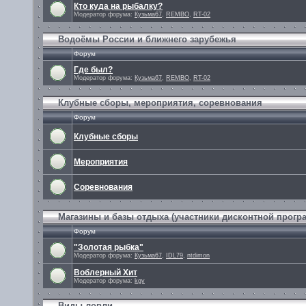
Кто куда на рыбалку?
Модератор форума:
Кузьма67
,
REMBO
,
RT-02
Водоёмы России и ближнего зарубежья
Форум
Где был?
Модератор форума:
Кузьма67
,
REMBO
,
RT-02
Клубные сборы, мероприятия, соревнования
Форум
Клубные сборы
Мероприятия
Cоревнования
Магазины и базы отдыха (участники дисконтной прогр
Форум
"Золотая рыбка"
Модератор форума:
Кузьма67
,
IDL79
,
ntdimon
Воблерный Хит
Модератор форума:
kgv
Виды ловли