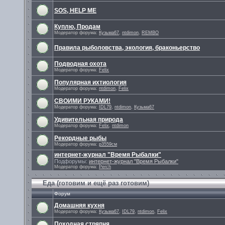
SOS, HELP ME
Куплю, Продам
Модератор форума:
Кузьма67
,
ntdimon
,
REMBO
Правила рыболовства, экология, браконьерство
Подводная охота
Модератор форума:
Felix
Популярная ихтиология
Модератор форума:
ntdimon
,
Felix
СВОИМИ РУКАМИ!
Модератор форума:
IDL79
,
ntdimon
,
Кузьма67
Удивительная природа
Модератор форума:
Felix
,
ntdimon
Рекордные рыбы
Модератор форума:
р3559см
интернет-журнал "Время Рыбалки"
Подфорумы:
интернет-журнал "Время Рыбалки"
Модератор форума:
Perch
Еда (готовим и ещё раз готовим)
Форум
Домашняя кухня
Модератор форума:
Кузьма67
,
IDL79
,
ntdimon
,
Felix
Походная стряпня