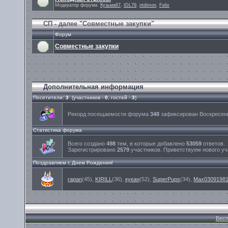
Модератор форума:
Кузьма67
,
IDL79
,
ntdimon
,
Felix
СП - далее "Совместные закупки"
Форум
Совместные закупки
Дополнительная информация
Посетители:
3
(участников -
0
, гостей -
3
)
Рекорд посещаемости форума
348
зафиксирован Воскресенье
Статистика форума
Всего создано
498
тем, в которые добавлено
53059
ответов.
Зарегистрировано
2579
участников. Приветствуем нового у
Поздравляем с Днем Рождения!
rapan
(45)
,
KIRILL
(36)
,
кукан
(52)
,
SuperPups
(34)
,
Max0309198
Бесп