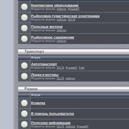
Кемпинговое оборудование
Модератор форума:
ntdimon
,
Кузьма67
Рыболовно-туристическая электроника
Модератор форума:
ntdimon
,
IDL79
Полезные мелочи
Модератор форума:
ntdimon
Рыболовное снаряжение
Модератор форума:
ntdimon
Транспорт
Форум
Автотранспорт
Модератор форума:
IDL79
,
Кузьма67
,
Felix
Лодки и моторы
Модератор форума:
IDL79
,
ntdimon
Разное
Форум
Курилка
В помощь пользователю
Полезная информация
Модератор форума:
IDL79
,
ntdimon
,
Кузьма67