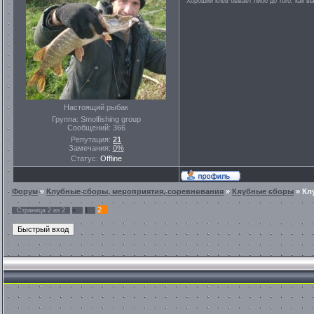
Хороший клев бывает либо до того, как вы
Настоящий рыбак
Группа: Smolfishing group
Сообщений:
366
Репутация:
21
Замечания:
0%
Статус:
Offline
Форум
»
Клубные сборы, мероприятия, соревнования
»
Клубные сборы
»
Кл
2
Страница
2
из
2
«
1