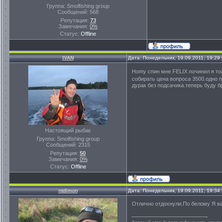
Группа: Smolfishing group
Сообщений:
568
Репутация:
73
Замечания:
0%
Статус:
Offline
IVAN
Дата: Понедельник, 19.09.2011, 19:2
Homy спин мне FELIX починил я то
собирать цена вопроса 3500.одно п
дурак без подсачика.теперь буду 
Настоящий рыбак
Группа: Smolfishing group
Сообщений:
2315
Репутация:
50
Замечания:
0%
Статус:
Offline
ntdimon
Дата: Понедельник, 19.09.2011, 19:3
Отлично отдохнули.По белому Я вам