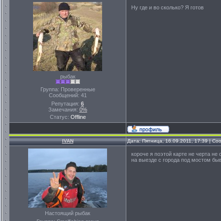
Ну где и во сколько? Я готов
рыбак
Группа: Проверенные
Сообщений:
41
Репутация:
6
Замечания:
0%
Статус:
Offline
IVAN
Дата: Пятница, 16.09.2011, 17:39 | С
короче я поэтой карте не черта не
на выезде с города под мостом быв
Настоящий рыбак