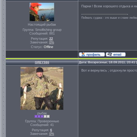
Парни ! Всем хорошего отдыха и ни
Поймать судака - это выше и слаже любви
Настоящий рыбак
Группа: Smolfishing group
Сообщений:
881
Репутация:
22
Замечания:
0%
Статус:
Offline
GREY986
Дата: Воскресенье, 18.09.2011, 20:41
Вот и вернулись ; отдохнули просто
рыбак
Группа: Проверенные
Сообщений:
41
Репутация:
6
Замечания:
0%