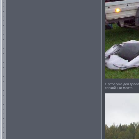
С утра уже дул дово
спокойные места.