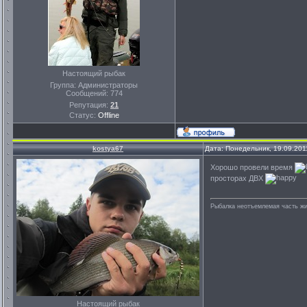
Настоящий рыбак
Группа: Администраторы
Сообщений:
774
Репутация:
21
Статус:
Offline
kostya67
Дата: Понедельник, 19.09.201
Хорошо провели время
просторах ДВХ
Рыбалка неотъемлемая часть ж
Настоящий рыбак