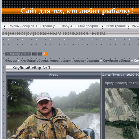
Сайт для тех, кто любит рыбалку!
Клубный сбор № 1 - Страница 2 - Форум
Мой профиль
Регистрация
Вых
зарегистрированным пользователям!
2
Страница
2
из
2
«
1
Форум
»
Клубные сборы, мероприятия, соревнования
»
Клубные сборы
»
Кл
Клубный сбор № 1
Игорь
Дата: Пятница, 16.09.2
Вроде последняя корр