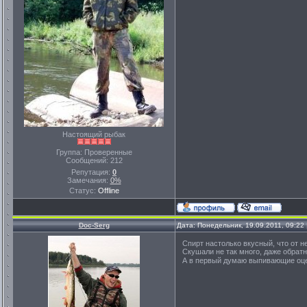
Настоящий рыбак
Группа: Проверенные
Сообщений:
212
Репутация:
0
Замечания:
0%
Статус:
Offline
Doc-Serg
Дата: Понедельник, 19.09.2011, 09:2
Спирт настолько вкусный, что от не
Скушали не так много, даже обратно
А в первый думаю выпивающие оце