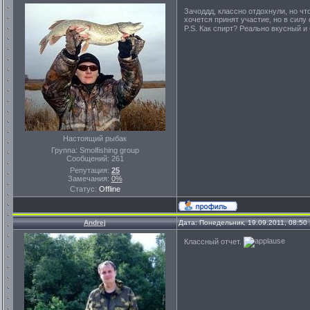
Зачоддд, классно отдохнули, но чт
хочется принят участие, но в силу 
P.S. Как спирт? Реально вкусный и
Настоящий рыбак
Группа: Smolfishing group
Сообщений:
261
Репутация:
25
Замечания:
0%
Статус:
Offline
Andrej
Дата: Понедельник, 19.09.2011, 08:5
Классный отчет.