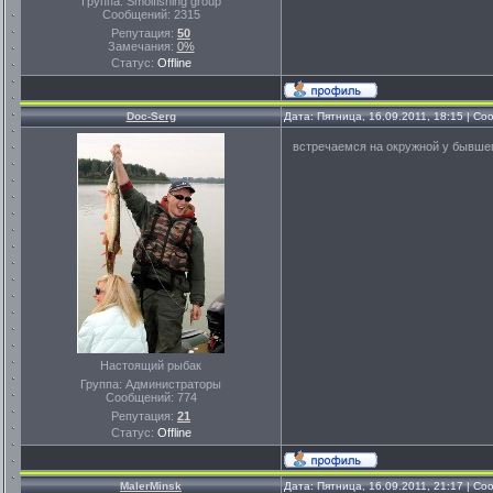
Группа: Smolfishing group
Сообщений:
2315
Репутация:
50
Замечания:
0%
Статус:
Offline
Doc-Serg
Дата: Пятница, 16.09.2011, 18:15 | С
встречаемся на окружной у бывшег
Настоящий рыбак
Группа: Администраторы
Сообщений:
774
Репутация:
21
Статус:
Offline
MalerMinsk
Дата: Пятница, 16.09.2011, 21:17 | С