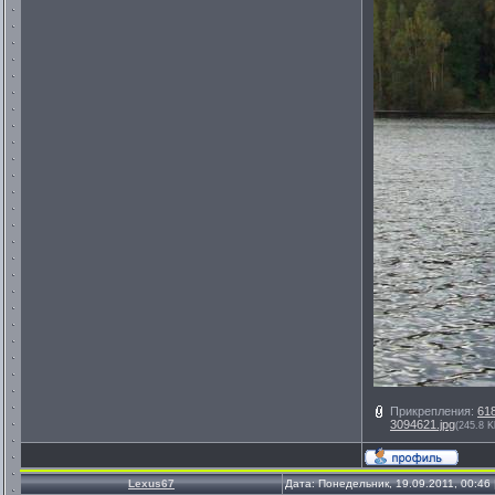
Прикрепления:
61
3094621.jpg
(245.8 K
Lexus67
Дата: Понедельник, 19.09.2011, 00:4