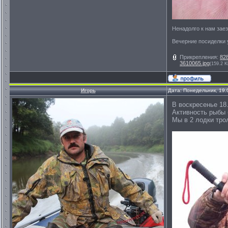
Ненадолго к нам заез
Вечерние посиделки 
Прикрепления:
82
3610065.jpg
(159.2 K
Игорь
Дата: Понедельник, 19.
В воскресенье 18
Активность рыбы 
Мы в 2 лодки тро