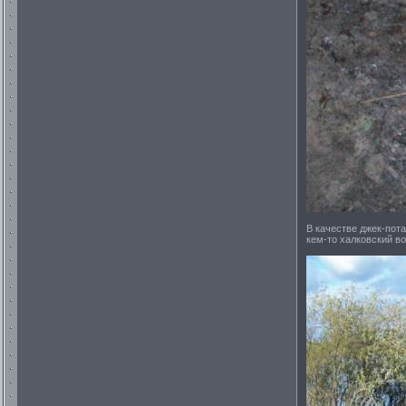
В качестве джек-пота
кем-то халковский во