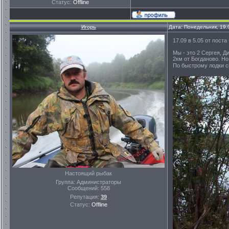
Статус:
Offline
Игорь
Дата: Понедельник, 19.
17.09 в 5.05 от пост
Мы - это 2 Сергея, Д
2км от Богданово. Н
По быстрому лодки сп
Настоящий рыбак
Группа: Администраторы
Сообщений:
558
Репутация:
39
Статус:
Offline